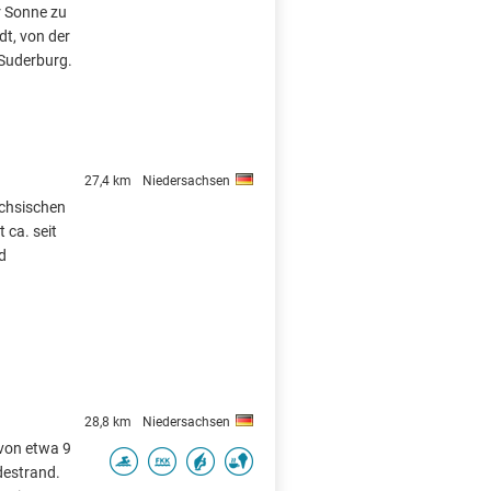
r Sonne zu
dt, von der
 Suderburg.
27,4 km
Niedersachsen
ächsischen
 ca. seit
d
28,8 km
Niedersachsen
 von etwa 9
destrand.