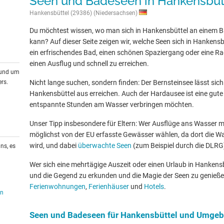
Seen und Badeseen in Hankensbü
Hankensbüttel (29386) (Niedersachsen)
Du möchtest wissen, wo man sich in Hankensbüttel an einem 
kann? Auf dieser Seite zeigen wir, welche Seen sich in Hanken
ein erfrischendes Bad, einen schönen Spaziergang oder eine Rad
einen Ausflug und schnell zu erreichen.
rund um
rs.
Nicht lange suchen, sondern finden: Der Bernsteinsee lässt sich
Hankensbüttel aus erreichen. Auch der Hardausee ist eine gute O
entspannte Stunden am Wasser verbringen möchten.
Unser Tipp insbesondere für Eltern: Wer Ausflüge ans Wasser mit
möglichst von der EU erfasste Gewässer wählen, da dort die W
wird, und dabei
überwachte Seen
(zum Beispiel durch die DLRG
ns, es
Wer sich eine mehrtägige Auszeit oder einen Urlaub in Hanken
und die Gegend zu erkunden und die Magie der Seen zu genießen
Ferienwohnungen
,
Ferienhäuser
und
Hotels
.
en
Seen und Badeseen für Hankensbüttel und Umge