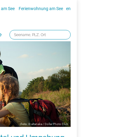
 am See
Ferienwohnung am See
en
e
Foto: © altanaka / Dollar Photo Club