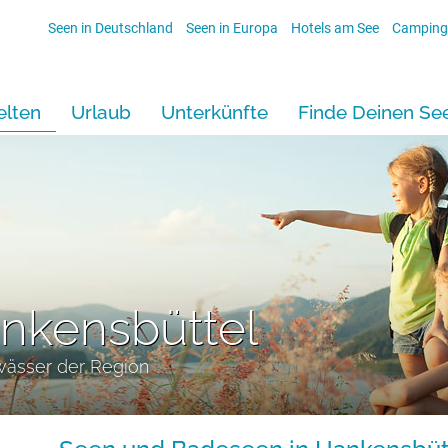
Seen in Deutschland
Seen in Europa
Hotels am See
Camping
lten
Urlaub
Unterkünfte
Finde Deinen Se
nkensbüttel
wässer der Region