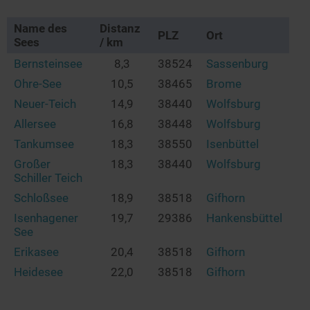
Name des
Distanz
PLZ
Ort
Sees
/ km
Bernsteinsee
8,3
38524
Sassenburg
Ohre-See
10,5
38465
Brome
Neuer-Teich
14,9
38440
Wolfsburg
Allersee
16,8
38448
Wolfsburg
Tankumsee
18,3
38550
Isenbüttel
Großer
18,3
38440
Wolfsburg
Schiller Teich
Schloßsee
18,9
38518
Gifhorn
Isenhagener
19,7
29386
Hankensbüttel
See
Erikasee
20,4
38518
Gifhorn
Heidesee
22,0
38518
Gifhorn