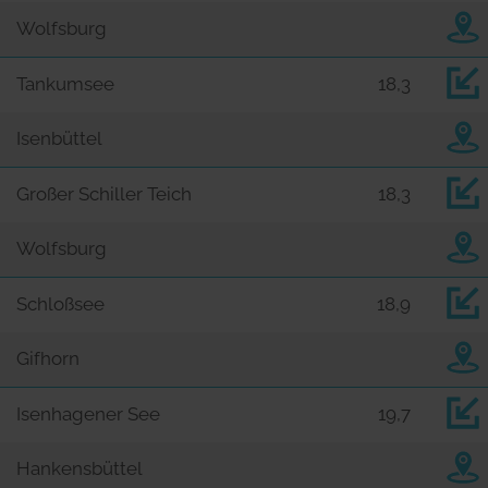
Wolfsburg
Tankumsee
18,3
Isenbüttel
Großer Schiller Teich
18,3
Wolfsburg
Schloßsee
18,9
Gifhorn
Isenhagener See
19,7
Hankensbüttel