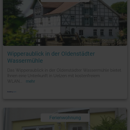
Foto: © booking.com
Wipperaublick in der Oldenstädter
Wassermühle
Das Wipperaublick in der Oldenstädter Wassermühle bietet
Ihnen eine Unterkunft in Uelzen mit kostenfreiem
WLAN
...
mehr
Ferienwohnung