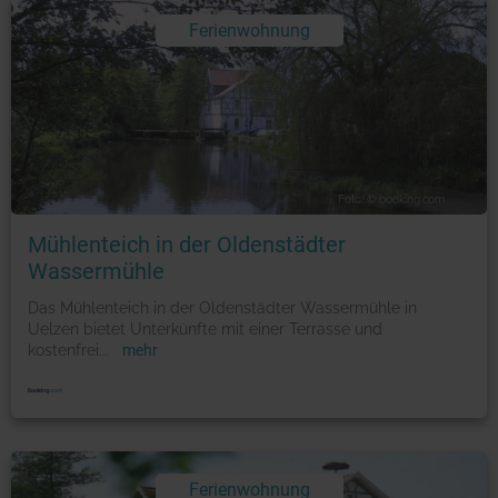
Ferienwohnung
Foto: © booking.com
Mühlenteich in der Oldenstädter
Wassermühle
Das Mühlenteich in der Oldenstädter Wassermühle in
Uelzen bietet Unterkünfte mit einer Terrasse und
kostenfrei
...
mehr
Ferienwohnung