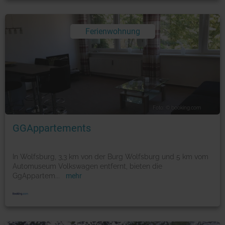
Ferienwohnung
Foto: © booking.com
GGAppartements
In Wolfsburg, 3,3 km von der Burg Wolfsburg und 5 km vom
Automuseum Volkswagen entfernt, bieten die
GgAppartem
...
mehr