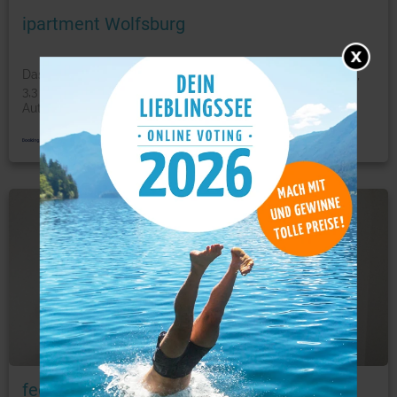
ipartment Wolfsburg
Das Ipartment Wolfsburg bietet Unterkünfte in Wolfsburg,
3,3 km von der Burg Wolfsburg und 5 km vom
Automuseum
...
mehr
Ferienwohnung
Foto: © booking.com
feelgood Apartments - Apartment Chic