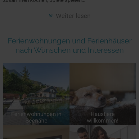
Seen in Europa
Glamping
Österreich
Weiter lesen
Schweiz
Frankreich
Ferienwohnungen und Ferienhäuser
Niederlande
nach Wünschen und Interessen
Schweden
Norwegen
alle Länder…
Ferienwohnungen in
Haustiere
Seenähe
willkommen!