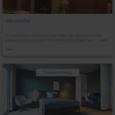
Foto: © booking.com
Moorhütte
In Isenbüttel in Niedersachsen bietet die Moorhütte einen
Balkon und Gartenblick. Die Unterkunft befindet sich
...
mehr
Ferienwohnung
Foto: © booking.com