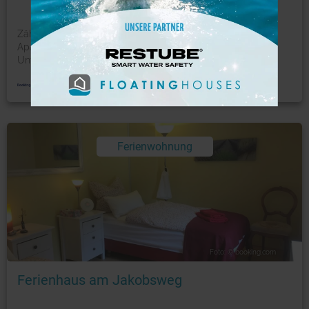
Zählt zu den Bestsellern in Braunschweig Das Feelgood
Apartments - Apartment Chic in Braunschweig bietet
Unte
...
mehr
Ferienwohnung
Foto: © booking.com
Ferienhaus am Jakobsweg