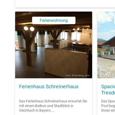
Ferienwohnung
Foto: © booking.com
Ferienhaus Schreinerhaus
Spaci
Tresd
Das Ferienhaus Schreinerhaus erwartet Sie
Das Spac
mit einem Balkon und Stadtblick in
Pool beg
Viechtach in Bayern....
Ihnen ein