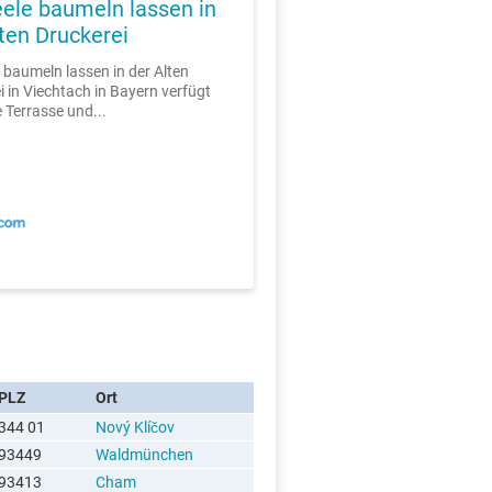
eele baumeln lassen in
ten Druckerei
e baumeln lassen in der Alten
i in Viechtach in Bayern verfügt
e Terrasse und...
PLZ
Ort
344 01
Nový Klíčov
93449
Waldmünchen
93413
Cham