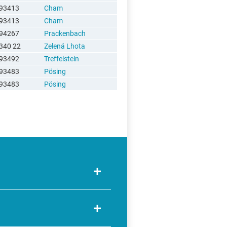
93413
Cham
93413
Cham
94267
Prackenbach
340 22
Zelená Lhota
93492
Treffelstein
93483
Pösing
93483
Pösing