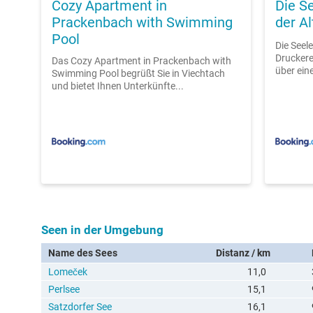
Cozy Apartment in
Die S
Prackenbach with Swimming
der Al
Pool
Die Seel
Druckere
Das Cozy Apartment in Prackenbach with
über ein
Swimming Pool begrüßt Sie in Viechtach
und bietet Ihnen Unterkünfte...
Seen in der Umgebung
Name des Sees
Distanz / km
Lomeček
11,0
Perlsee
15,1
Satzdorfer See
16,1