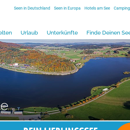
Seen in Deutschland
Seen in Europa
Hotels am See
Camping
lten
Urlaub
Unterkünfte
Finde Deinen Se
ee