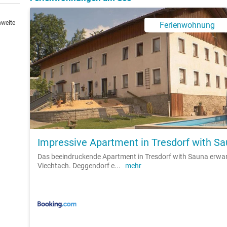
hweite
Ferienwohnung
Impressive Apartment in Tresdorf with S
Das beeindruckende Apartment in Tresdorf with Sauna erwarte
Viechtach. Deggendorf e
...
mehr