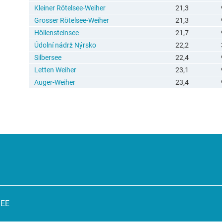
Kleiner Rötelsee-Weiher
21,3
Grosser Rötelsee-Weiher
21,3
Höllensteinsee
21,7
Údolní nádrž Nýrsko
22,2
Silbersee
22,4
Letten Weiher
23,1
Auger-Weiher
23,4
SEE