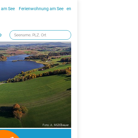
 am See
Ferienwohnung am See
en
e
Foto: A. Mühlbauer