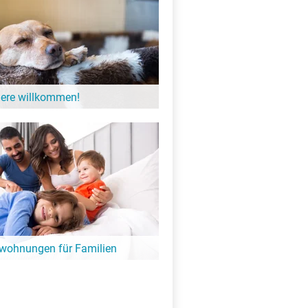
iere willkommen!
einer möchten gerne einmal Urlaub
gibt zahlreiche Unterkünfte am See in
 der Hund willkommen ist.
nwohnungen für Familien
 mit der ganzen Familie geplant?
und schöne Ferienwohnungen- und
 die ganze Familie am See.