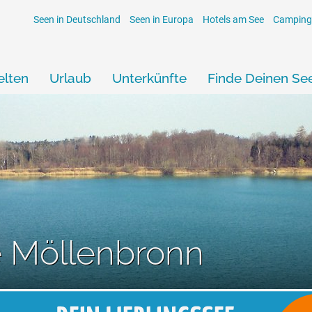
Seen in Deutschland
Seen in Europa
Hotels am See
Camping
lten
Urlaub
Unterkünfte
Finde Deinen Se
 Möllenbronn