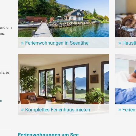
rund um
rs.
Ferienwohnungen in Seenähe
Haust
Zahlreiche Ferienwohnungen und Ferienhäuser am
Auch Vierb
See sind eine günstige Alternative für den nächsten
haben. Es 
See-Urlaub.
denen auch
ns, es
en
Komplettes Ferienhaus mieten
Ferie
Ein ganzes Haus nur für sich allein. Hier mietet man
Ein Urlaub
gleich die ganze Unterkunft für den See-Urlaub - und
Günstige 
ist ungestört.
häuser für
Ferienwohnungen am See