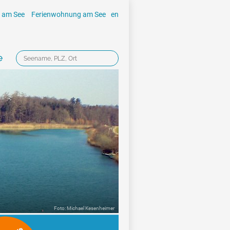
 am See
Ferienwohnung am See
en
e
Foto: Michael Kesenheimer