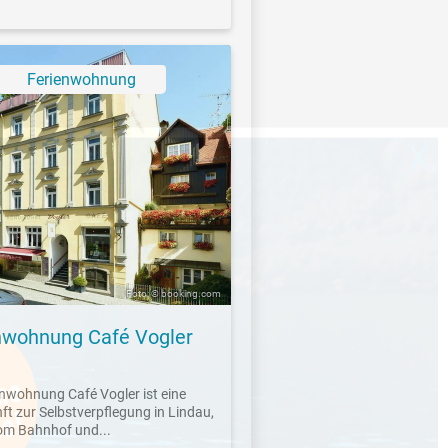
Ferienwohnung
X
Foto: © booking.com
nwohnung Café Vogler
enwohnung Café Vogler ist eine
ft zur Selbstverpflegung in Lindau,
om Bahnhof und...