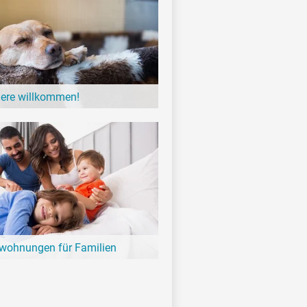
iere willkommen!
einer möchten gerne einmal Urlaub
gibt zahlreiche Unterkünfte am See in
 der Hund willkommen ist.
nwohnungen für Familien
 mit der ganzen Familie geplant?
und schöne Ferienwohnungen- und
 die ganze Familie am See.