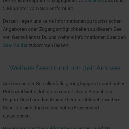
Der Arnisee liegt im Einzugsgebiet von
Silenen
, das rund
Seen in Europa
Glamping
5 Kilometer vom See entfernt ist.
Österreich
Derzeit liegen uns keine Informationen zu touristischen
Schweiz
Angeboten oder Zugangsmöglichkeiten zu diesem See
Frankreich
vor. Gerne kannst Du uns weitere Informationen über den
Niederlande
See-Melder
zukommen lassen!
Schweden
Norwegen
Weitere Seen rund um den Arnisee
alle Länder…
Auch wenn der See allenfalls geringfügiges touristisches
Potenzial bietet, lohnt sich natürlich ein Besuch der
Region: Rund um den Arnisee liegen zahlreiche weitere
Seen, die sich durch einen hohen Freizeitwert
auszeichnen.
Besonders der
Vierwaldstättersee
ist nur rund 30