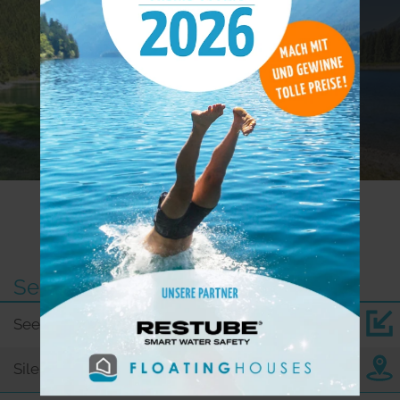
10+
Weitere Seen in der Nähe
See
km
Seewli
7,0
Silenen