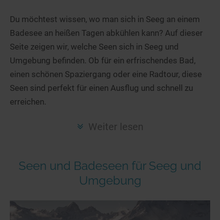
Hotels am See
Urlaub an der Küste
Radtouren am See
Finde Deinen See
Ferienwohnungen
Du möchtest wissen, wo man sich in Seeg an einem
Direkt am Wasser
Stand Up Paddeling
Badesee an heißen Tagen abkühlen kann? Auf dieser
Seen in Deiner Nähe
Hausboote
Unterkünfte
Kitesurfen
Seite zeigen wir, welche Seen sich in Seeg und
Seen in Deutschland
Camping am See
Hotels am See
Kanu- & Kajaktouren
Umgebung befinden. Ob für ein erfrischendes Bad,
Seen in Europa
Top-Hotels
Ferienwohnungen
Badeseen in Deutschland
einen schönen Spaziergang oder eine Radtour, diese
Strandbad-Verzeichnis
Top-Hotel Empfehlungen
Seen sind perfekt für einen Ausflug und schnell zu
Hausboote
Genuss pur
erreichen.
Überwachte Badestellen
Familienhotels
Camping
Wellness am See
Hunde am See
Bike-Hotels
Aktiv-Urlaub
Gourmet-Urlaub
Weiter lesen
Unsere See-Highlights
Wellness-Hotels
Kanu- & Kajak-Urlaub
Romantik Hotels
Deutschlands schönste Seen
Biohotels
Wanderurlaub
Seen und Badeseen für Seeg und
Top Seen nach Bundesländern
Ausgefallenes
Bikeurlaub
Umgebung
Top Seen nach Regionen
Häuser auf dem Wasser
Auszeit & Wellness
Deutschlands Lieblingsseen
Hundefreundliche Unterkünfte