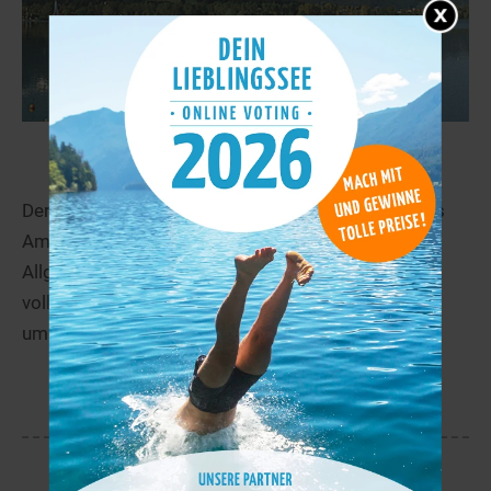
Bannwaldsee
14,0 km
Der Bannwaldsee liegt auf 786 m ü. NN am Fuß des
Ammergebirges in der herrlichen Landschaft der
Allgäuer Alpen. Das Stillgewässer wird fast
vollständig von Sumpfwiesen und Schilfgürteln
umgeben. Der...
mehr