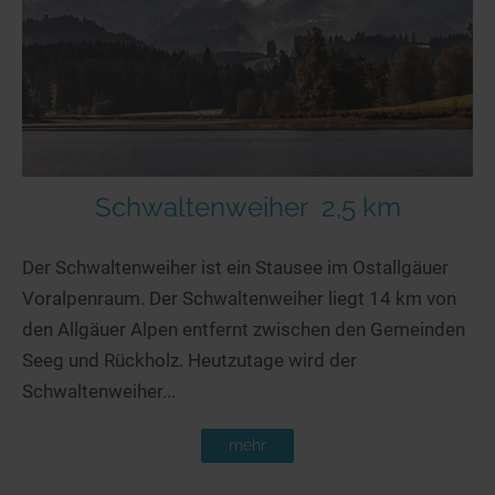
Seen in Europa
Glamping
Österreich
Schweiz
Frankreich
Niederlande
Schweden
Schwaltenweiher
2,5 km
Norwegen
Der Schwaltenweiher ist ein Stausee im Ostallgäuer
alle Länder…
Voralpenraum. Der Schwaltenweiher liegt 14 km von
den Allgäuer Alpen entfernt zwischen den Gemeinden
Seeg und Rückholz. Heutzutage wird der
Schwaltenweiher...
mehr