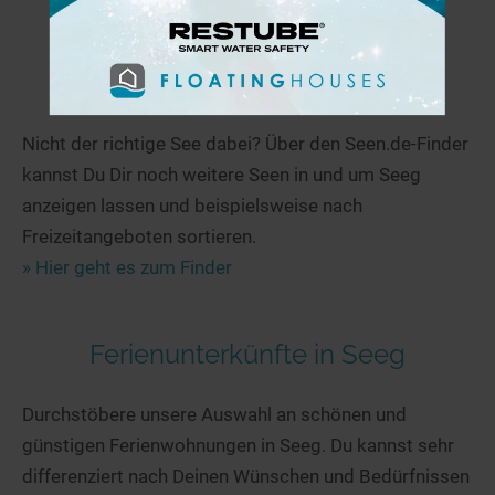
Weitere Seen in und um Seeg
Nicht der richtige See dabei? Über den Seen.de-Finder
kannst Du Dir noch weitere Seen in und um Seeg
anzeigen lassen und beispielsweise nach
Freizeitangeboten sortieren.
» Hier geht es zum Finder
Ferienunterkünfte in Seeg
Durchstöbere unsere Auswahl an schönen und
günstigen Ferienwohnungen in Seeg. Du kannst sehr
differenziert nach Deinen Wünschen und Bedürfnissen