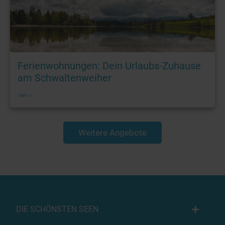
Foto: © Karl-Heinz Bastian
Ferienwohnungen: Dein Urlaubs-Zuhause
am Schwaltenweiher
Weitere Angebote
DIE SCHÖNSTEN SEEN