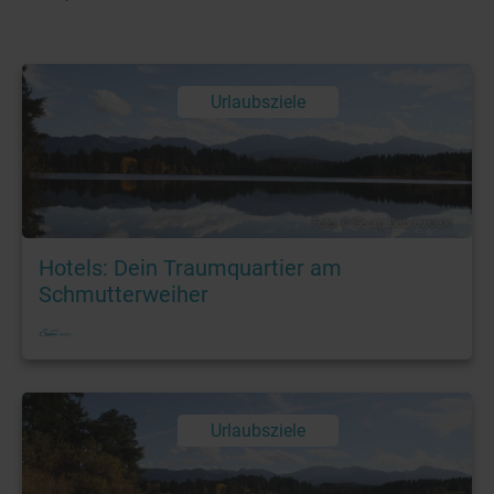
Urlaubsziele
Foto: © Georg Dobrowolski
Hotels: Dein Traumquartier am
Schmutterweiher
Urlaubsziele