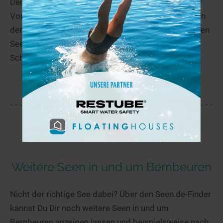
Der Schwaltenweiher ist ein Stausee im Ostallgäuer
Voralpenraum. Der Schwaltenweiher liegt 14 km von
den Allgäuer Alpen entfernt zwischen den Gemeinden
Seeg und Rückholz. Heutzutage wird der
Schwaltenweiher...
mehr
Weitere Seen in und um Bernbeuren
Nicht der richtige See dabei? Über den Seen.de-Finder
kannst Du Dir noch weitere Seen in und um
Bernbeuren anzeigen lassen und beispielsweise nach