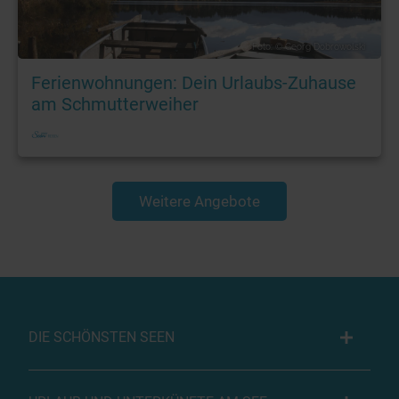
Foto: © Georg Dobrowolski
Ferienwohnungen: Dein Urlaubs-Zuhause
am Schmutterweiher
Weitere Angebote
DIE SCHÖNSTEN SEEN