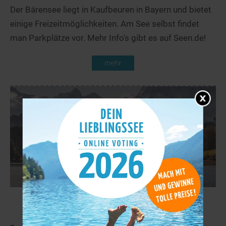
Der Bärensee liegt in Kaufbeuren in Bayern und bietet
einige Freizeitmöglichkeiten. Am See selbst findet
man Parkplätze vor. Mehr Info's gibt es auf Seen.de!
mehr
Schwaltenweiher
18,1 km