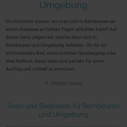
Hotels am See
Urlaub an der Küste
Radtouren am See
Umgebung
Finde Deinen See
Ferienwohnungen
Direkt am Wasser
Stand Up Paddeling
Seen in Deiner Nähe
Hausboote
Du möchtest wissen, wo man sich in Bernbeuren an
Unterkünfte
Kitesurfen
einem Badesee an heißen Tagen abkühlen kann? Auf
Seen in Deutschland
Camping am See
Hotels am See
Kanu- & Kajaktouren
dieser Seite zeigen wir, welche Seen sich in
Seen in Europa
Top-Hotels
Ferienwohnungen
Badeseen in Deutschland
Bernbeuren und Umgebung befinden. Ob für ein
Strandbad-Verzeichnis
Top-Hotel Empfehlungen
Hausboote
Genuss pur
erfrischendes Bad, einen schönen Spaziergang oder
Überwachte Badestellen
Familienhotels
eine Radtour, diese Seen sind perfekt für einen
Camping
Wellness am See
Ausflug und schnell zu erreichen.
Hunde am See
Bike-Hotels
Aktiv-Urlaub
Gourmet-Urlaub
Unsere See-Highlights
Wellness-Hotels
Kanu- & Kajak-Urlaub
Romantik Hotels
Weiter lesen
Deutschlands schönste Seen
Biohotels
Wanderurlaub
Top Seen nach Bundesländern
Ausgefallenes
Bikeurlaub
Seen und Badeseen für Bernbeuren
Top Seen nach Regionen
Häuser auf dem Wasser
Auszeit & Wellness
und Umgebung
Deutschlands Lieblingsseen
Hundefreundliche Unterkünfte