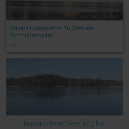
Foto: © Georg Dobrowolski
Private Unterkünfte: Zu Gast am
Schmutterweiher
Bayersoiener See
17,3 km