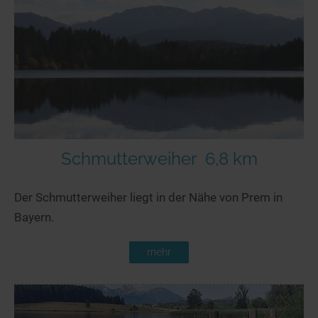
Seen in Europa
Glamping
Österreich
Schweiz
Frankreich
Niederlande
Schweden
Norwegen
Schmutterweiher
6,8 km
alle Länder…
Der Schmutterweiher liegt in der Nähe von Prem in
Bayern.
mehr