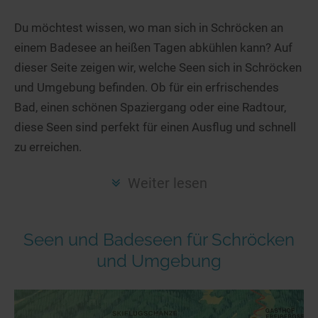
Hotels am See
Urlaub an der Küste
Radtouren am See
Finde Deinen See
Ferienwohnungen
Du möchtest wissen, wo man sich in Schröcken an
Direkt am Wasser
Stand Up Paddeling
einem Badesee an heißen Tagen abkühlen kann? Auf
Seen in Deiner Nähe
Hausboote
Unterkünfte
Kitesurfen
dieser Seite zeigen wir, welche Seen sich in Schröcken
Seen in Deutschland
Camping am See
Hotels am See
Kanu- & Kajaktouren
und Umgebung befinden. Ob für ein erfrischendes
Seen in Europa
Top-Hotels
Ferienwohnungen
Badeseen in Deutschland
Bad, einen schönen Spaziergang oder eine Radtour,
Strandbad-Verzeichnis
Top-Hotel Empfehlungen
diese Seen sind perfekt für einen Ausflug und schnell
Hausboote
Genuss pur
zu erreichen.
Überwachte Badestellen
Familienhotels
Camping
Wellness am See
Hunde am See
Bike-Hotels
Aktiv-Urlaub
Gourmet-Urlaub
Weiter lesen
Unsere See-Highlights
Wellness-Hotels
Kanu- & Kajak-Urlaub
Romantik Hotels
Deutschlands schönste Seen
Biohotels
Wanderurlaub
Seen und Badeseen für Schröcken
Top Seen nach Bundesländern
Ausgefallenes
Bikeurlaub
und Umgebung
Top Seen nach Regionen
Häuser auf dem Wasser
Auszeit & Wellness
Deutschlands Lieblingsseen
Hundefreundliche Unterkünfte