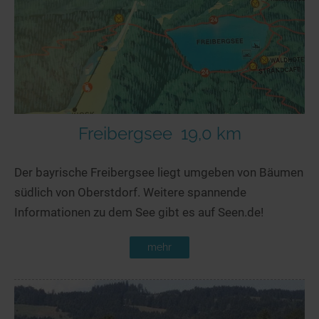
Seen in Europa
Glamping
Österreich
Schweiz
Frankreich
Niederlande
Schweden
Freibergsee
19,0 km
Norwegen
Der bayrische Freibergsee liegt umgeben von Bäumen
alle Länder…
südlich von Oberstdorf. Weitere spannende
Informationen zu dem See gibt es auf Seen.de!
mehr