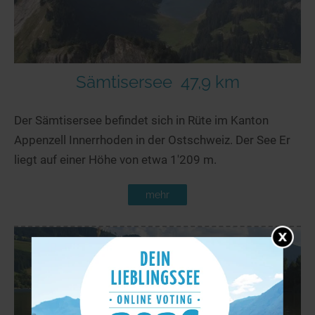
Sämtisersee
47,9 km
Der Sämtisersee befindet sich in Rüte im Kanton
Appenzell Innerrhoden in der Ostschweiz. Der See Er
liegt auf einer Höhe von etwa 1'209 m.
mehr