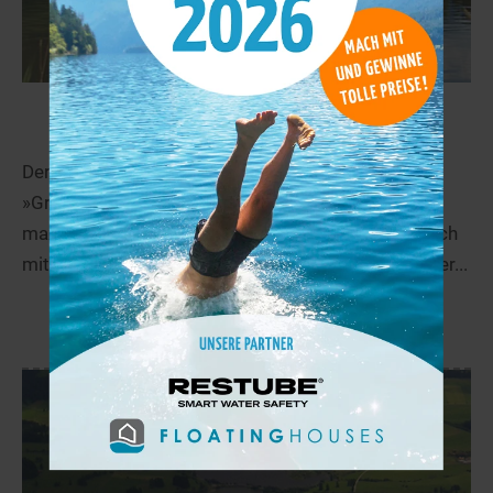
Grüntensee
48,1 km
Der Grüntensee befindet am Fuße des Berges
»Grünten« bei Wertach im Oberallgäu. Er ist ein
maximal 2,5 km langer Stausee des Flusses Wertach
mit einem Umfang von 8,2 km und ca. 130 ha großer...
mehr