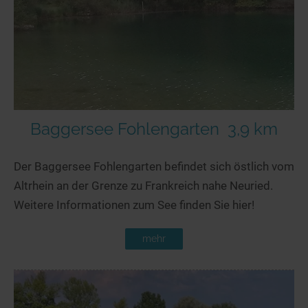
Seen in Europa
Glamping
Österreich
Schweiz
Frankreich
Niederlande
Schweden
Baggersee Fohlengarten
3,9 km
Norwegen
Der Baggersee Fohlengarten befindet sich östlich vom
alle Länder…
Altrhein an der Grenze zu Frankreich nahe Neuried.
Weitere Informationen zum See finden Sie hier!
mehr