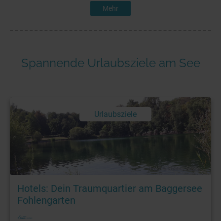
Mehr
Spannende Urlaubsziele am See
Urlaubsziele
Foto: © Ronnie Snyder
Hotels: Dein Traumquartier am Baggersee
Fohlengarten