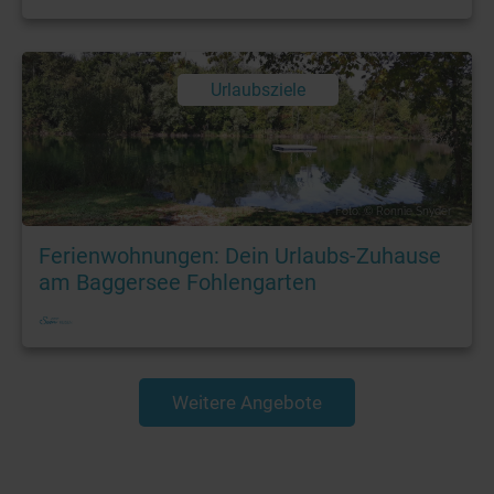
Urlaubsziele
Foto: © Ronnie Snyder
Ferienwohnungen: Dein Urlaubs-Zuhause
am Baggersee Fohlengarten
Weitere Angebote