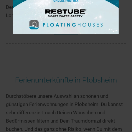
Der lac de la Maix liegt in der Nähe von Luvigny in
Lorraine.
mehr
Ferienunterkünfte in Plobsheim
Durchstöbere unsere Auswahl an schönen und
günstigen Ferienwohnungen in Plobsheim. Du kannst
sehr differenziert nach Deinen Wünschen und
Bedürfnissen filtern und Dein Traumdomizil direkt
buchen. Und das ganz ohne Risiko, wenn Du mit dem