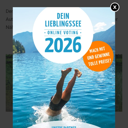
Der Tunisee ist 1958 - 1961 im Zuge des
Autobahnbaues entstanden. Er liegt in unmittelbarer
Nähe zum Silbersee.
mehr
lac de la Maix
47,9 km