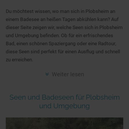
Hotels am See
Urlaub an der Küste
Radtouren am See
Finde Deinen See
Ferienwohnungen
Du möchtest wissen, wo man sich in Plobsheim an
Direkt am Wasser
Stand Up Paddeling
einem Badesee an heißen Tagen abkühlen kann? Auf
Seen in Deiner Nähe
Hausboote
Unterkünfte
Kitesurfen
dieser Seite zeigen wir, welche Seen sich in Plobsheim
Seen in Deutschland
Camping am See
Hotels am See
Kanu- & Kajaktouren
und Umgebung befinden. Ob für ein erfrischendes
Seen in Europa
Top-Hotels
Ferienwohnungen
Badeseen in Deutschland
Bad, einen schönen Spaziergang oder eine Radtour,
Strandbad-Verzeichnis
Top-Hotel Empfehlungen
diese Seen sind perfekt für einen Ausflug und schnell
Hausboote
Genuss pur
zu erreichen.
Überwachte Badestellen
Familienhotels
Camping
Wellness am See
Hunde am See
Bike-Hotels
Aktiv-Urlaub
Gourmet-Urlaub
Weiter lesen
Unsere See-Highlights
Wellness-Hotels
Kanu- & Kajak-Urlaub
Romantik Hotels
Deutschlands schönste Seen
Biohotels
Wanderurlaub
Seen und Badeseen für Plobsheim
Top Seen nach Bundesländern
Ausgefallenes
Bikeurlaub
und Umgebung
Top Seen nach Regionen
Häuser auf dem Wasser
Auszeit & Wellness
Deutschlands Lieblingsseen
Hundefreundliche Unterkünfte