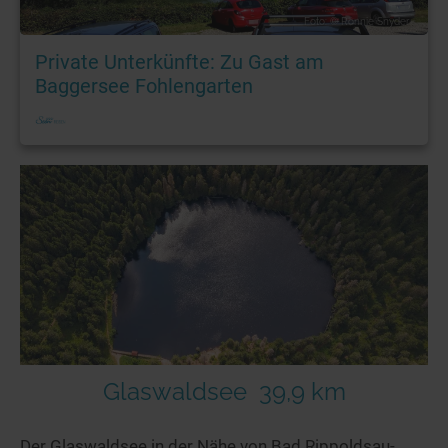
Foto: © Ronnie Snyder
Private Unterkünfte: Zu Gast am
Baggersee Fohlengarten
Glaswaldsee
39,9 km
Der Glaswaldsee in der Nähe von Bad Rippoldsau-