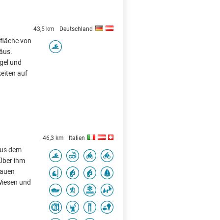
43,5 km
Deutschland
rfläche von
äus.
gel und
keiten auf
46,3 km
Italien
aus dem
Über ihm
lauen
Wiesen und