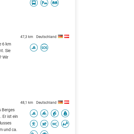
47,3 km
Deutschland
e 6 km
t. Sie
? Wir
48,1 km
Deutschland
s Berges
Er ist ein
lusses
m und ca.