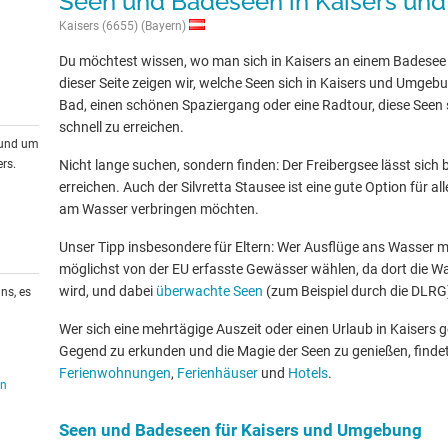
Seen und Badeseen in Kaisers u
Kaisers (6655) (Bayern)
Du möchtest wissen, wo man sich in Kaisers an einem Badesee
dieser Seite zeigen wir, welche Seen sich in Kaisers und Umgebu
Bad, einen schönen Spaziergang oder eine Radtour, diese Seen s
schnell zu erreichen.
rund um
rs.
Nicht lange suchen, sondern finden: Der Freibergsee lässt sich 
erreichen. Auch der Silvretta Stausee ist eine gute Option für a
am Wasser verbringen möchten.
Unser Tipp insbesondere für Eltern: Wer Ausflüge ans Wasser mit
möglichst von der EU erfasste Gewässer wählen, da dort die W
wird, und dabei
überwachte Seen
(zum Beispiel durch die DLRG
ns, es
Wer sich eine mehrtägige Auszeit oder einen Urlaub in Kaisers
Gegend zu erkunden und die Magie der Seen zu genießen, findet
Ferienwohnungen
,
Ferienhäuser
und
Hotels
.
en
Seen und Badeseen für Kaisers und Umgebung