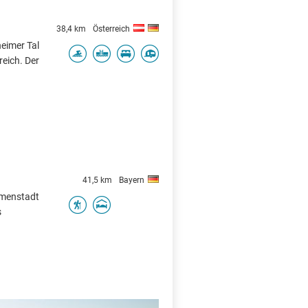
38,4 km
Österreich
eimer Tal
reich. Der
41,5 km
Bayern
Immenstadt
s