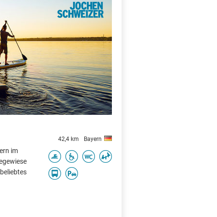
X
42,4 km
Bayern
yern im
Liegewiese
beliebtes