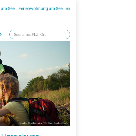
 am See
Ferienwohnung am See
en
e
Foto: © altanaka / Dollar Photo Club