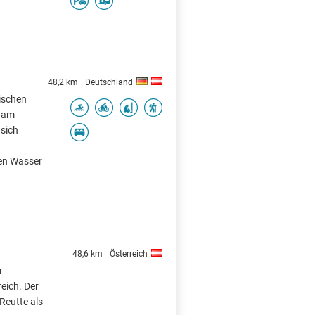
48,2 km
Deutschland
rischen
u am
 sich
en Wasser
48,6 km
Österreich
m
reich. Der
Reutte als