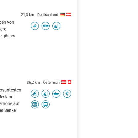
21,3 km
Deutschland
eben von
tere
 gibt es
36,2 km
Österreich
mposantesten
desland
lerhöhe auf
ner Senke