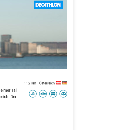
X
11,9 km
Österreich
eimer Tal
reich. Der