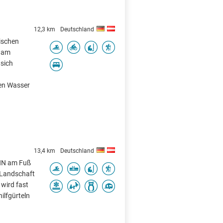
12,3 km
Deutschland
rischen
u am
 sich
en Wasser
13,4 km
Deutschland
 NN am Fuß
 Landschaft
 wird fast
ilfgürteln