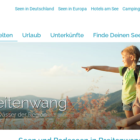
Seen in Deutschland
Seen in Europa
Hotels am See
Camping
lten
Urlaub
Unterkünfte
Finde Deinen Se
reitenwang
wässer der Region