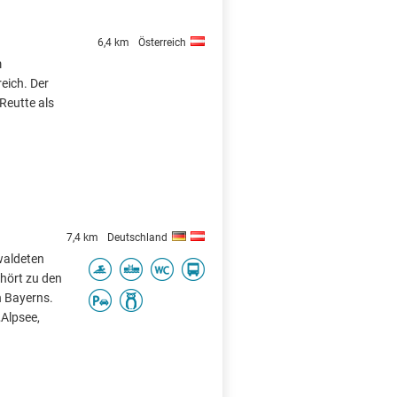
6,4 km
Österreich
m
reich. Der
Reutte als
7,4 km
Deutschland
ewaldeten
ehört zu den
n Bayerns.
„Alpsee,