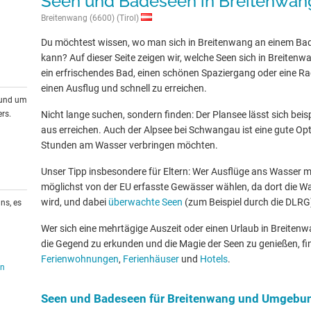
Seen und Badeseen in Breitenwa
Breitenwang (6600) (Tirol)
Du möchtest wissen, wo man sich in Breitenwang an einem Ba
kann? Auf dieser Seite zeigen wir, welche Seen sich in Breite
ein erfrischendes Bad, einen schönen Spaziergang oder eine Rad
einen Ausflug und schnell zu erreichen.
rund um
rs.
Nicht lange suchen, sondern finden: Der Plansee lässt sich bei
aus erreichen. Auch der Alpsee bei Schwangau ist eine gute Opti
Stunden am Wasser verbringen möchten.
Unser Tipp insbesondere für Eltern: Wer Ausflüge ans Wasser mit
möglichst von der EU erfasste Gewässer wählen, da dort die W
wird, und dabei
überwachte Seen
(zum Beispiel durch die DLRG
ns, es
Wer sich eine mehrtägige Auszeit oder einen Urlaub in Breite
die Gegend zu erkunden und die Magie der Seen zu genießen, fin
Ferienwohnungen
,
Ferienhäuser
und
Hotels
.
en
Seen und Badeseen für Breitenwang und Umgebu