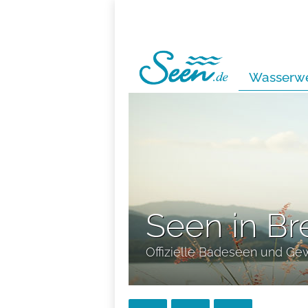
Wasserwe
Seen in B
Offizielle Badeseen und Ge