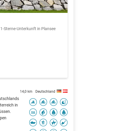
Foto: © booking.com
 1-Sterne-Unterkunft in Plansee
14,0 km
Deutschland
utschlands
terreich in
üssen.
lpen