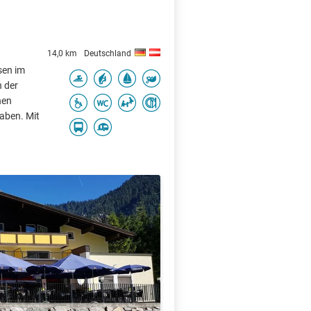
14,0 km
Deutschland
sen im
n der
hen
aben. Mit