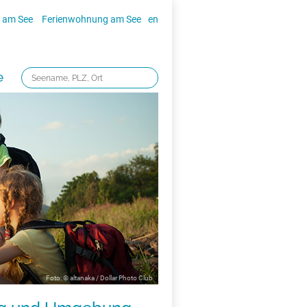
 am See
Ferienwohnung am See
en
e
Foto: © altanaka / Dollar Photo Club