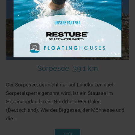
Sorpesee
39,1 km
Der Sorpesee, der nicht nur auf Landkarten auch
Sorpetalsperre genannt wird, ist ein Stausee im
Hochsauerlandkreis, Nordrhein-Westfalen
(Deutschland). Wie der Biggesee, der Möhnesee und
die...
mehr