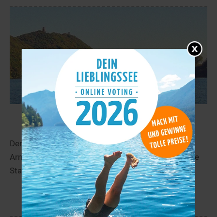
Hengsteysee
36,3 km
Der Hengsteysee befindet sich in Hagen im Bezirk
Arnsberg in Nordrhein-Westfalen. Der 4,20 km lange
Stausee wurde im Jahre 1929 fertiggestellt.
mehr