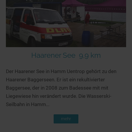
Seen in Europa
Glamping
Österreich
Schweiz
Frankreich
Niederlande
Schweden
Haarener See
9,9 km
Norwegen
Der Haarener See in Hamm Uentrop gehört zu den
alle Länder…
Haarener Baggerseen. Er ist ein rekultivierter
Baggersee, der in 2008 zum Badessee mit mit
Liegewiese hin verändert wurde. Die Wasserski-
Seilbahn in Hamm...
mehr