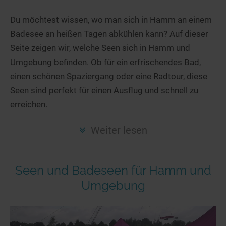
Hotels am See
Urlaub an der Küste
Radtouren am See
Finde Deinen See
Ferienwohnungen
Du möchtest wissen, wo man sich in Hamm an einem
Direkt am Wasser
Stand Up Paddeling
Badesee an heißen Tagen abkühlen kann? Auf dieser
Seen in Deiner Nähe
Hausboote
Unterkünfte
Kitesurfen
Seite zeigen wir, welche Seen sich in Hamm und
Seen in Deutschland
Camping am See
Hotels am See
Kanu- & Kajaktouren
Umgebung befinden. Ob für ein erfrischendes Bad,
Seen in Europa
Top-Hotels
Ferienwohnungen
Badeseen in Deutschland
einen schönen Spaziergang oder eine Radtour, diese
Strandbad-Verzeichnis
Top-Hotel Empfehlungen
Seen sind perfekt für einen Ausflug und schnell zu
Hausboote
Genuss pur
erreichen.
Überwachte Badestellen
Familienhotels
Camping
Wellness am See
Hunde am See
Bike-Hotels
Aktiv-Urlaub
Gourmet-Urlaub
Weiter lesen
Unsere See-Highlights
Wellness-Hotels
Kanu- & Kajak-Urlaub
Romantik Hotels
Deutschlands schönste Seen
Biohotels
Wanderurlaub
Seen und Badeseen für Hamm und
Top Seen nach Bundesländern
Ausgefallenes
Bikeurlaub
Umgebung
Top Seen nach Regionen
Häuser auf dem Wasser
Auszeit & Wellness
Deutschlands Lieblingsseen
Hundefreundliche Unterkünfte