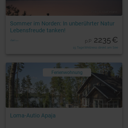
Foto: © VisitFinland
Sommer im Norden: In unberührter Natur
Lebensfreude tanken!
2235
€
p.P
15 Tage,Wellness direkt am See
Ferienwohnung
Foto: © booking.com
Loma-Autio Apaja