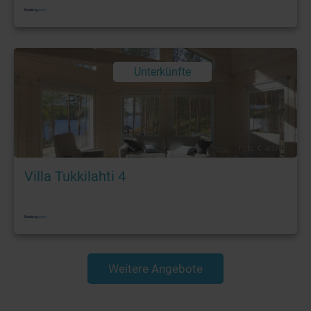
Unterkünfte
Foto: © airbnb
Villa Tukkilahti 4
Weitere Angebote