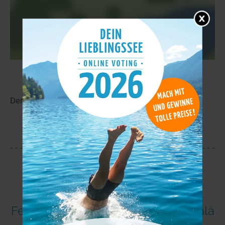
Syväjärvi
5,8 km
Der Syväjärvi liegt in der Nähe von Kalliokoski.
mehr
Ferienunterkünfte in Salo-Miehikkälä