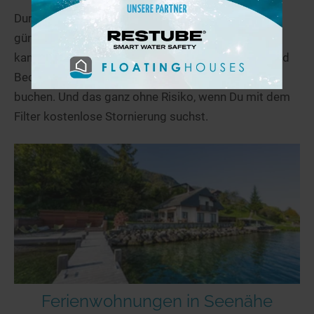
Durchstöbere unsere Auswahl an schönen und
günstigen Ferienwohnungen in Salo-Miehikkälä. Du
kannst sehr differenziert nach Deinen Wünschen und
Bedürfnissen filtern und Dein Traumdomizil direkt
buchen. Und das ganz ohne Risiko, wenn Du mit dem
Filter kostenlose Stornierung suchst.
Ferienwohnungen in Seenähe