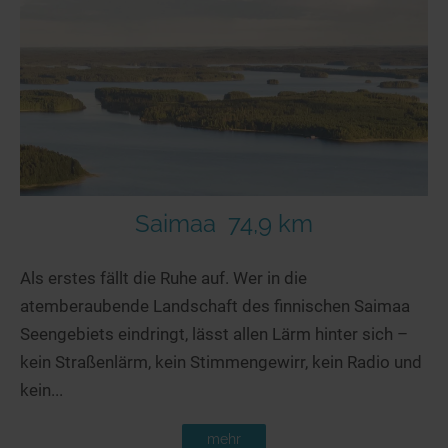
Seen in Europa
Glamping
Österreich
Schweiz
Frankreich
Niederlande
Schweden
Norwegen
Saimaa
74,9 km
alle Länder…
Als erstes fällt die Ruhe auf. Wer in die
atemberaubende Landschaft des finnischen Saimaa
Seengebiets eindringt, lässt allen Lärm hinter sich –
kein Straßenlärm, kein Stimmengewirr, kein Radio und
kein...
mehr