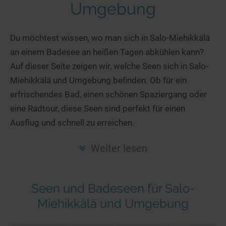
Hotels am See
Urlaub an der Küste
Radtouren am See
Umgebung
Finde Deinen See
Ferienwohnungen
Direkt am Wasser
Stand Up Paddeling
Seen in Deiner Nähe
Hausboote
Du möchtest wissen, wo man sich in Salo-Miehikkälä
Unterkünfte
Kitesurfen
an einem Badesee an heißen Tagen abkühlen kann?
Seen in Deutschland
Camping am See
Hotels am See
Kanu- & Kajaktouren
Auf dieser Seite zeigen wir, welche Seen sich in Salo-
Seen in Europa
Top-Hotels
Ferienwohnungen
Badeseen in Deutschland
Miehikkälä und Umgebung befinden. Ob für ein
Strandbad-Verzeichnis
Top-Hotel Empfehlungen
Hausboote
Genuss pur
erfrischendes Bad, einen schönen Spaziergang oder
Überwachte Badestellen
Familienhotels
eine Radtour, diese Seen sind perfekt für einen
Camping
Wellness am See
Ausflug und schnell zu erreichen.
Hunde am See
Bike-Hotels
Aktiv-Urlaub
Gourmet-Urlaub
Unsere See-Highlights
Wellness-Hotels
Kanu- & Kajak-Urlaub
Romantik Hotels
Weiter lesen
Deutschlands schönste Seen
Biohotels
Wanderurlaub
Top Seen nach Bundesländern
Ausgefallenes
Bikeurlaub
Seen und Badeseen für Salo-
Top Seen nach Regionen
Häuser auf dem Wasser
Auszeit & Wellness
Miehikkälä und Umgebung
Deutschlands Lieblingsseen
Hundefreundliche Unterkünfte