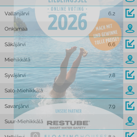
Vallanjärvi
6,2
Onkamaa
Säkäjärvi
6,6
Miehikkälä
Syväjärvi
7,8
Salo-Miehikkälä
Savanjärvi
7,9
Suur-Miehikkälä