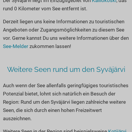
Der Syväjärvi liegt im Einzugsgebiet von
Kalliokoski
, das
Seen in Europa
Glamping
rund 0 Kilometer vom See entfernt ist.
Österreich
Derzeit liegen uns keine Informationen zu touristischen
Schweiz
Angeboten oder Zugangsmöglichkeiten zu diesem See
Frankreich
vor. Gerne kannst Du uns weitere Informationen über den
Niederlande
See-Melder
zukommen lassen!
Schweden
Norwegen
Weitere Seen rund um den Syväjärvi
alle Länder…
Auch wenn der See allenfalls geringfügiges touristisches
Potenzial bietet, lohnt sich natürlich ein Besuch der
Region: Rund um den Syväjärvi liegen zahlreiche weitere
Seen, die sich durch einen hohen Freizeitwert
auszeichnen.
Weitere Seen in der Region sind beispielsweise
Kotijärvi