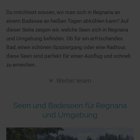
Hotels am See
Urlaub an der Küste
Radtouren am See
Finde Deinen See
Ferienwohnungen
Du möchtest wissen, wo man sich in Regnana an
Direkt am Wasser
Stand Up Paddeling
einem Badesee an heißen Tagen abkühlen kann? Auf
Seen in Deiner Nähe
Hausboote
Unterkünfte
Kitesurfen
dieser Seite zeigen wir, welche Seen sich in Regnana
Seen in Deutschland
Camping am See
Hotels am See
Kanu- & Kajaktouren
und Umgebung befinden. Ob für ein erfrischendes
Seen in Europa
Top-Hotels
Ferienwohnungen
Badeseen in Deutschland
Bad, einen schönen Spaziergang oder eine Radtour,
Strandbad-Verzeichnis
Top-Hotel Empfehlungen
diese Seen sind perfekt für einen Ausflug und schnell
Hausboote
Genuss pur
zu erreichen.
Überwachte Badestellen
Familienhotels
Camping
Wellness am See
Hunde am See
Bike-Hotels
Aktiv-Urlaub
Gourmet-Urlaub
Weiter lesen
Unsere See-Highlights
Wellness-Hotels
Kanu- & Kajak-Urlaub
Romantik Hotels
Deutschlands schönste Seen
Biohotels
Wanderurlaub
Seen und Badeseen für Regnana
Top Seen nach Bundesländern
Ausgefallenes
Bikeurlaub
und Umgebung
Top Seen nach Regionen
Häuser auf dem Wasser
Auszeit & Wellness
Deutschlands Lieblingsseen
Hundefreundliche Unterkünfte