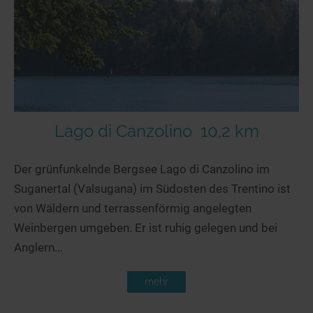
Seen in Europa
Glamping
Österreich
Schweiz
Frankreich
Niederlande
Schweden
Lago di Canzolino
10,2 km
Norwegen
Der grünfunkelnde Bergsee Lago di Canzolino im
alle Länder…
Suganertal (Valsugana) im Südosten des Trentino ist
von Wäldern und terrassenförmig angelegten
Weinbergen umgeben. Er ist ruhig gelegen und bei
Anglern...
mehr