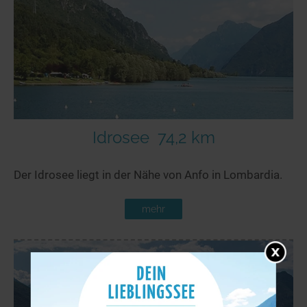
Idrosee
74,2 km
Der Idrosee liegt in der Nähe von Anfo in Lombardia.
mehr