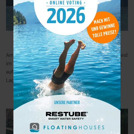
Gardasee
81,8 km
Am Fuße der Alpen auf halbem Weg zwischen Mailand
im Westen und Venedig im Osten scheint die Sonne
auf den größten der italienischen Seen, den blauen
Lago di Garda. Mediterranes Flair, Olivenhaine und...
mehr