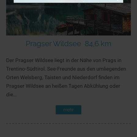
Pragser Wildsee
84,6 km
Der Pragser Wildsee liegt in der Nähe von Prags in
Trentino-Südtirol. See-Freunde aus den umliegenden
Orten Welsberg, Taisten und Niederdorf finden im
Pragser Wildsee an heißen Tagen Abkühlung oder
die...
mehr