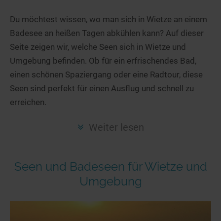
Hotels am See
Urlaub an der Küste
Radtouren am See
Finde Deinen See
Ferienwohnungen
Du möchtest wissen, wo man sich in Wietze an einem
Direkt am Wasser
Stand Up Paddeling
Badesee an heißen Tagen abkühlen kann? Auf dieser
Seen in Deiner Nähe
Hausboote
Unterkünfte
Kitesurfen
Seite zeigen wir, welche Seen sich in Wietze und
Seen in Deutschland
Camping am See
Hotels am See
Kanu- & Kajaktouren
Umgebung befinden. Ob für ein erfrischendes Bad,
Seen in Europa
Top-Hotels
Ferienwohnungen
Badeseen in Deutschland
einen schönen Spaziergang oder eine Radtour, diese
Strandbad-Verzeichnis
Top-Hotel Empfehlungen
Seen sind perfekt für einen Ausflug und schnell zu
Hausboote
Genuss pur
erreichen.
Überwachte Badestellen
Familienhotels
Camping
Wellness am See
Hunde am See
Bike-Hotels
Aktiv-Urlaub
Gourmet-Urlaub
Weiter lesen
Unsere See-Highlights
Wellness-Hotels
Kanu- & Kajak-Urlaub
Romantik Hotels
Deutschlands schönste Seen
Biohotels
Wanderurlaub
Seen und Badeseen für Wietze und
Top Seen nach Bundesländern
Ausgefallenes
Bikeurlaub
Umgebung
Top Seen nach Regionen
Häuser auf dem Wasser
Auszeit & Wellness
Deutschlands Lieblingsseen
Hundefreundliche Unterkünfte