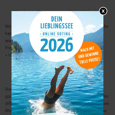
Weitere Seen in und um Wietze
Nicht der richtige See dabei? Über den Seen.de-Finder
kannst Du Dir noch weitere Seen in und um Wietze
anzeigen lassen und beispielsweise nach
Freizeitangeboten sortieren.
» Hier geht es zum Finder
Ferienunterkünfte in Wietze
Durchstöbere unsere Auswahl an schönen und
günstigen Ferienwohnungen in Wietze. Du kannst sehr
differenziert nach Deinen Wünschen und Bedürfnissen
filtern und Dein Traumdomizil direkt buchen. Und das