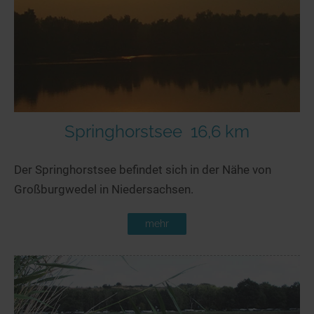
Seen in Europa
Glamping
Österreich
Schweiz
Frankreich
Niederlande
Schweden
Springhorstsee
16,6 km
Norwegen
Der Springhorstsee befindet sich in der Nähe von
alle Länder…
Großburgwedel in Niedersachsen.
mehr