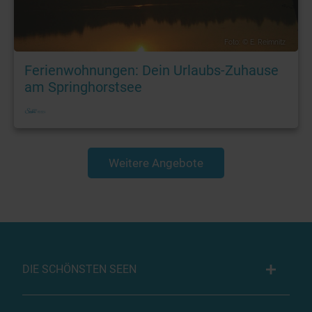
Foto: © E. Reimnitz
Ferienwohnungen: Dein Urlaubs-Zuhause
am Springhorstsee
Weitere Angebote
DIE SCHÖNSTEN SEEN