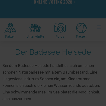
Hotels am See
Urlaub an der Küste
Radtouren am See
Finde Deinen See
Ferienwohnungen
Direkt am Wasser
Stand Up Paddeling
Seen in Deiner Nähe
Hausboote
Unterkünfte
Kitesurfen
≡
Seen in Deutschland
Camping am See
Hotels am See
Kanu- & Kajaktouren
Seen in Europa
Top-Hotels
Ferienwohnungen
Badeseen in Deutschland
Fakten
Unterkünfte
Fotos
Freizeit
Strandbad-Verzeichnis
Top-Hotel Empfehlungen
Hausboote
Genuss pur
Überwachte Badestellen
Der Badesee Heisede
Familienhotels
Camping
Wellness am See
Hunde am See
Bike-Hotels
Aktiv-Urlaub
Gourmet-Urlaub
Bei dem Badesee Heisede handelt es sich um einen
Unsere See-Highlights
Wellness-Hotels
Kanu- & Kajak-Urlaub
Romantik Hotels
schönen Naturbadesee mit altem Baumbestand. Eine
Deutschlands schönste Seen
Biohotels
Wanderurlaub
Liegewiese lädt zum Sonnen ein, am Kinderstrand
Top Seen nach Bundesländern
Ausgefallenes
Bikeurlaub
können sich auch die kleinen Wasserfreunde austoben.
Top Seen nach Regionen
Häuser auf dem Wasser
Eine schwimmende Insel im See bietet die Möglichkeit,
Auszeit & Wellness
sich auszuruhen.
Deutschlands Lieblingsseen
Hundefreundliche Unterkünfte