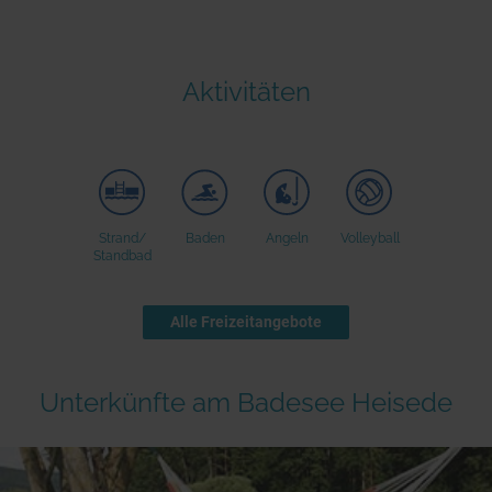
Seen in Europa
Glamping
Österreich
Schweiz
Aktivitäten
Frankreich
Niederlande
Schweden
Norwegen
Strand/
Baden
Angeln
Volleyball
Standbad
alle Länder…
Alle Freizeitangebote
Unterkünfte am Badesee Heisede