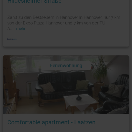
Hildesheimer Straße
Zählt zu den Bestsellern in Hannover In Hannover, nur 7 km
von der Expo Plaza Hannover und 7 km von der TUI
A
...
mehr
Ferienwohnung
Foto: © booking.com
Comfortable apartment - Laatzen