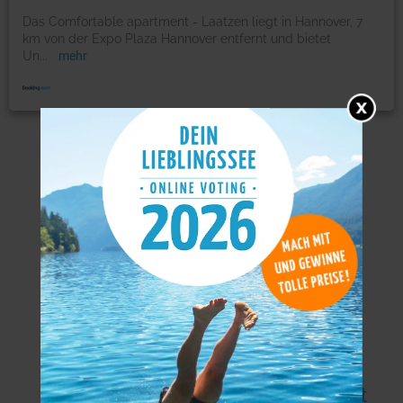
Das Comfortable apartment - Laatzen liegt in Hannover, 7
km von der Expo Plaza Hannover entfernt und bietet
Un
...
mehr
Weitere Angebote
Karte/Fakten
Seekarte
Wasserqualität