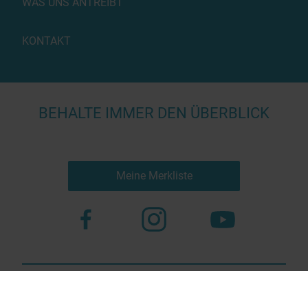
WAS UNS ANTREIBT
KONTAKT
BEHALTE IMMER DEN ÜBERBLICK
Meine Merkliste
Nutzungsbestimmungen
Datenschutz
© 2023 more virtual agency
Bildnachweis
Impressum
Kontakt