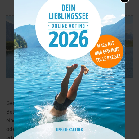
mehr
Bettmersee
45,5 km
Geniessen Sie das kühle Bergwasser des
Bettmersees! Ob nach einer schönen Wanderung,
einem gemütlichen Spaziergang rund um den See
oder einem Bikeausflug, das kühle Bergwasser
erfrischt und die...