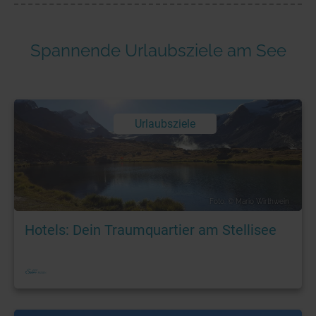
Spannende Urlaubsziele am See
Urlaubsziele
Foto: © Mario Wirthwein
Hotels: Dein Traumquartier am Stellisee