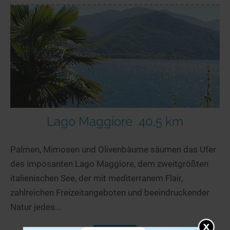
Lago Maggiore
40,5 km
Palmen, Mimosen und Olivenbäume säumen das Ufer
des imposanten Lago Maggiore, dem zweitgrößten
italienischen See, der mit mediterranem Flair,
zahlreichen Freizeitangeboten und beeindruckender
Natur jedes...