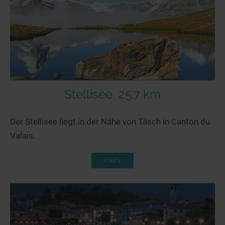
Seen in Europa
Glamping
Österreich
Schweiz
Frankreich
Niederlande
Schweden
Stellisee
25,7 km
Norwegen
Der Stellisee liegt in der Nähe von Täsch in Canton du
alle Länder…
Valais.
mehr