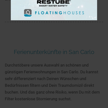
mehr
Ferienunterkünfte in San Carlo
Durchstöbere unsere Auswahl an schönen und
günstigen Ferienwohnungen in San Carlo. Du kannst
sehr differenziert nach Deinen Wünschen und
Bedürfnissen filtern und Dein Traumdomizil direkt
buchen. Und das ganz ohne Risiko, wenn Du mit dem
Filter kostenlose Stornierung suchst.