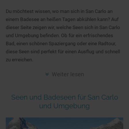
Hotels am See
Urlaub an der Küste
Radtouren am See
Finde Deinen See
Ferienwohnungen
Du möchtest wissen, wo man sich in San Carlo an
Direkt am Wasser
Stand Up Paddeling
einem Badesee an heißen Tagen abkühlen kann? Auf
Seen in Deiner Nähe
Hausboote
Unterkünfte
Kitesurfen
dieser Seite zeigen wir, welche Seen sich in San Carlo
Seen in Deutschland
Camping am See
Hotels am See
Kanu- & Kajaktouren
und Umgebung befinden. Ob für ein erfrischendes
Seen in Europa
Top-Hotels
Ferienwohnungen
Badeseen in Deutschland
Bad, einen schönen Spaziergang oder eine Radtour,
Strandbad-Verzeichnis
Top-Hotel Empfehlungen
diese Seen sind perfekt für einen Ausflug und schnell
Hausboote
Genuss pur
zu erreichen.
Überwachte Badestellen
Familienhotels
Camping
Wellness am See
Hunde am See
Bike-Hotels
Aktiv-Urlaub
Gourmet-Urlaub
Weiter lesen
Unsere See-Highlights
Wellness-Hotels
Kanu- & Kajak-Urlaub
Romantik Hotels
Deutschlands schönste Seen
Biohotels
Wanderurlaub
Seen und Badeseen für San Carlo
Top Seen nach Bundesländern
Ausgefallenes
Bikeurlaub
und Umgebung
Top Seen nach Regionen
Häuser auf dem Wasser
Auszeit & Wellness
Deutschlands Lieblingsseen
Hundefreundliche Unterkünfte