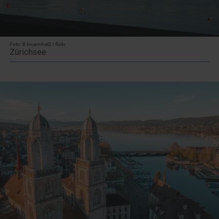
Foto: © kruemmel2 / flickr
Zürichsee