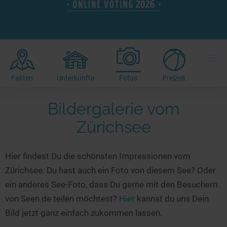
Hotels am See
Urlaub an der Küste
Radtouren am See
Finde Deinen See
Ferienwohnungen
Direkt am Wasser
Stand Up Paddeling
Seen in Deiner Nähe
Hausboote
Unterkünfte
Kitesurfen
≡
Seen in Deutschland
Camping am See
Hotels am See
Kanu- & Kajaktouren
Seen in Europa
Top-Hotels
Ferienwohnungen
Badeseen in Deutschland
Fakten
Unterkünfte
Fotos
Freizeit
Strandbad-Verzeichnis
Top-Hotel Empfehlungen
Hausboote
Genuss pur
Bildergalerie vom
Überwachte Badestellen
Familienhotels
Camping
Wellness am See
Zürichsee
Hunde am See
Bike-Hotels
Aktiv-Urlaub
Gourmet-Urlaub
Unsere See-Highlights
Wellness-Hotels
Kanu- & Kajak-Urlaub
Romantik Hotels
Hier findest Du die schönsten Impressionen vom
Deutschlands schönste Seen
Biohotels
Wanderurlaub
Zürichsee. Du hast auch ein Foto von diesem See? Oder
Top Seen nach Bundesländern
Ausgefallenes
Bikeurlaub
ein anderes See-Foto, dass Du gerne mit den Besuchern
Top Seen nach Regionen
Häuser auf dem Wasser
Auszeit & Wellness
von Seen.de teilen möchtest?
Hier
kannst du uns Dein
Deutschlands Lieblingsseen
Bild jetzt ganz einfach zukommen lassen.
Hundefreundliche Unterkünfte