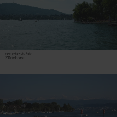
Foto: © the wub / flickr
Zürichsee