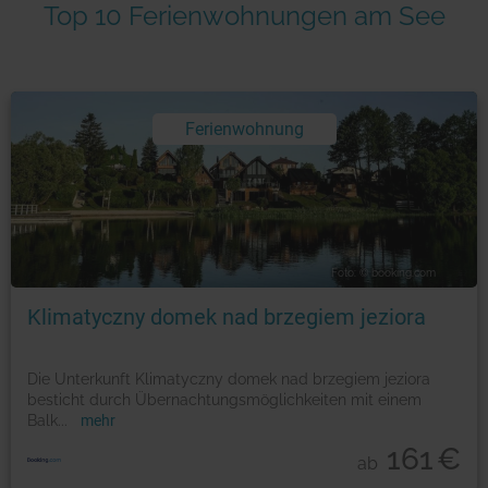
Top 10 Ferienwohnungen am See
Ferienwohnung
Foto: © booking.com
Klimatyczny domek nad brzegiem jeziora
Die Unterkunft Klimatyczny domek nad brzegiem jeziora
besticht durch Übernachtungsmöglichkeiten mit einem
Balk
...
mehr
161
€
ab