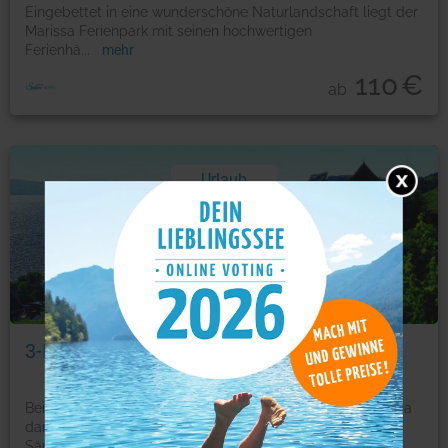
Eingebettet in eine wunderschöne Naturlandschaft liegt der
Marissa Ferienpark mit seinen hochwertigen
Ferienhä
...
mehr
110
€
ab
Urlaub
Foto: © Wikingerreisen
3-Länder-Tour um den Bodensee
Bei einem See mit solch einem überwältigenden Panorama
darf man ruhig ins Schwärmen geraten. Hoch ragt der
Sän
...
mehr