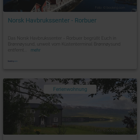
Foto: © booking.com
Norsk Havbrukssenter - Rorbuer
Das Norsk Havbrukssenter - Rorbuer begrüßt Euch in
Brønnøysund, unweit vom Küstenterminal Brønnøysund
entfernt
...
mehr
Ferienwohnung
Foto: © booking.com