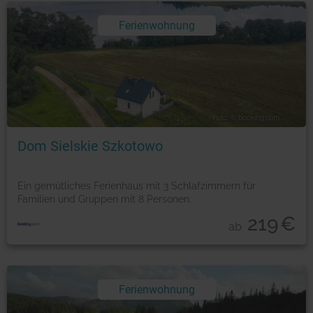
Ferienwohnung
Foto: © booking.com
Dom Sielskie Szkotowo
Ein gemütliches Ferienhaus mit 3 Schlafzimmern für
Familien und Gruppen mit 8 Personen.
219
€
ab
Ferienwohnung