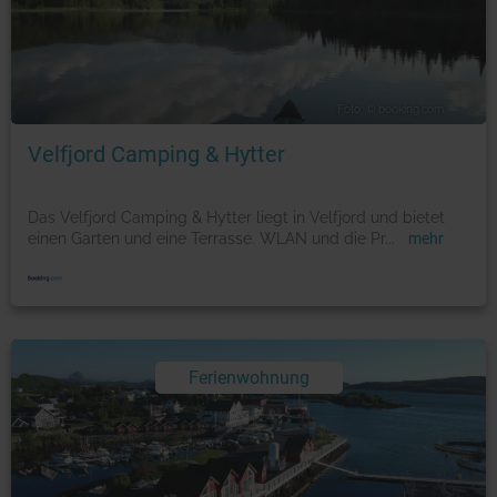
Foto: © booking.com
Velfjord Camping & Hytter
Das Velfjord Camping & Hytter liegt in Velfjord und bietet
einen Garten und eine Terrasse. WLAN und die Pr
...
mehr
Ferienwohnung