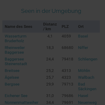
Seen in der Umgebung
Distanz
Name des Sees
PLZ
Ort
/ km
Wasserturm
4,1
4059
Basel
Bruderholz
Rheinweiler
18,3
68680
Niffer
Baggersee
Baggersee
24,4
79418
Schliengen
Steinenstadt
Breitsee
25,2
4313
Möhlin
Ägelsee
25,7
4323
Wallbach
Bergsee
29,9
79713
Bad
Säckingen
Eichener See
31,0
79686
Hasel
Nonnenmattweiher
34,4
79691
Neuenweg