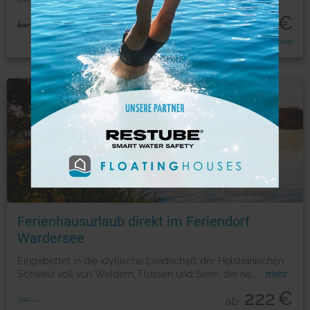
605
€
p.P ab
Radreise um den Bodensee
Ferienwohnung
Foto: © Novasol
Ferienhausurlaub direkt im Feriendorf
Wardersee
Eingebettet in die idyllische Landschaft der Holsteinischen
Schweiz voll von Wäldern, Flüssen und Seen, die na
...
mehr
222
€
ab