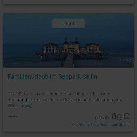
Urlaub
Familienurlaub im Seepark Sellin
Genießt Euren Familienurlaub auf Rügen. Klassische
Bäderarchitektur, weiße Sandstrände und vieles mehr. Im
Win
...
mehr
89
€
p.P ab
4/7 Nächte, Fewo, 800m zum Strand