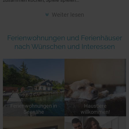
Seen in Europa
Glamping
Österreich
Weiter lesen
Schweiz
Frankreich
Ferienwohnungen und Ferienhäuser
Niederlande
nach Wünschen und Interessen
Schweden
Norwegen
alle Länder…
Ferienwohnungen in
Haustiere
Seenähe
willkommen!