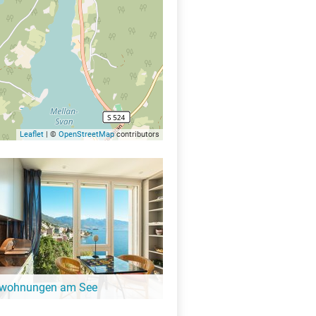
Leaflet
| ©
OpenStreetMap
contributors
nwohnungen am See
ängeren Aufenthalt ist eine