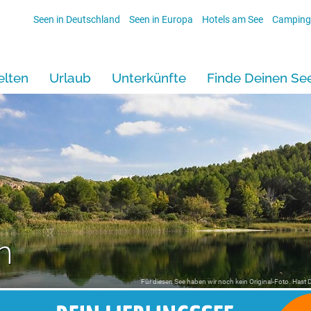
Seen in Deutschland
Seen in Europa
Hotels am See
Camping
lten
Urlaub
Unterkünfte
Finde Deinen Se
n
Für diesen See haben wir noch kein Original-Foto. Hast