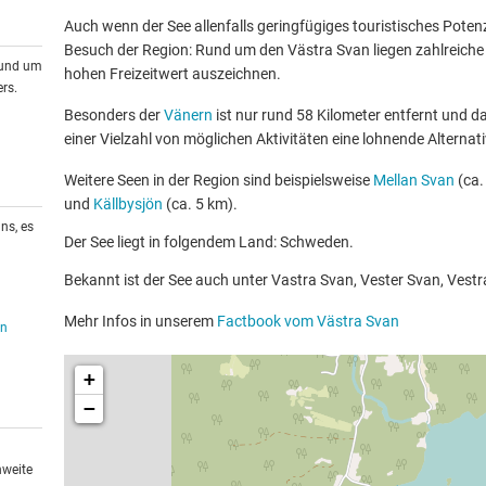
Auch wenn der See allenfalls geringfügiges touristisches Potenzia
Besuch der Region: Rund um den Västra Svan liegen zahlreiche w
rund um
hohen Freizeitwert auszeichnen.
rs.
Besonders der
Vänern
ist nur rund 58 Kilometer entfernt und d
einer Vielzahl von möglichen Aktivitäten eine lohnende Alternati
Weitere Seen in der Region sind beispielsweise
Mellan Svan
(ca.
und
Källbysjön
(ca. 5 km).
ns, es
Der See liegt in folgendem Land: Schweden.
Bekannt ist der See auch unter Vastra Svan, Vester Svan, Vest
Mehr Infos in unserem
Factbook vom Västra Svan
en
+
−
hweite