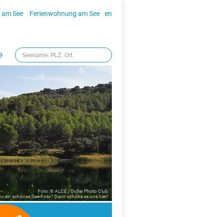
 am See
Ferienwohnung am See
en
e
Foto: © ALCE / Dollar Photo Club
 Du ein schönes See-Foto? Dann schicke es uns
hier!