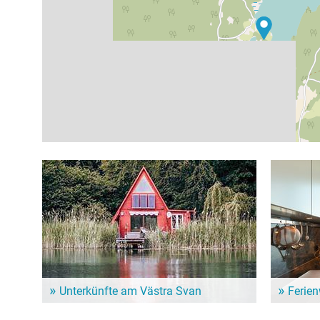
Unterkünfte am Västra Svan
Ferie
Dem Alltag entfliehen und ein paar entspannte Tage
Für einen l