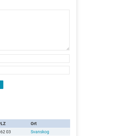
PLZ
Ort
662 03
Svanskog