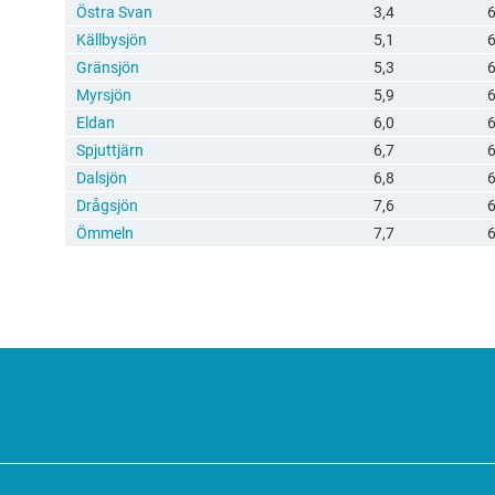
Östra Svan
3,4
Källbysjön
5,1
Gränsjön
5,3
Myrsjön
5,9
Eldan
6,0
Spjuttjärn
6,7
Dalsjön
6,8
Drågsjön
7,6
Ömmeln
7,7