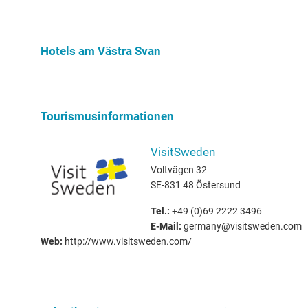
genießen? Hier gibt es schöne Unterkünfte in der
Ferienwohn
Nähe vom Västra Svan!
Unterkunft
Svan.
Hotels am Västra Svan
Tourismusinformationen
VisitSweden
Voltvägen 32
SE-831 48 Östersund
Tel.:
+49 (0)69 2222 3496
E-Mail:
germany@visitsweden.com
Web:
http://www.visitsweden.com/