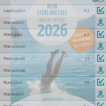
Lauttusjärvi
6,7
Marrasjärvi
Mäntyjärvi
6,7
Marraskoski
Peurojärvet
7,1
Marraskoski
Ruuhijärvi
7,6
Marrasjärvi