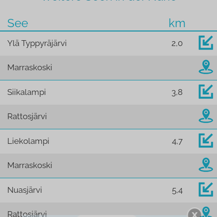
See
km
Ylä Typpyräjärvi
2,0
Marraskoski
Siikalampi
3,8
Rattosjärvi
Liekolampi
4,7
Marraskoski
Nuasjärvi
5,4
Rattosjärvi