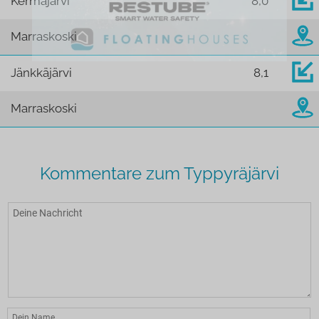
Kermajärvi
8,0
Marraskoski
Jänkkäjärvi
8,1
Marraskoski
Kommentare zum Typpyräjärvi