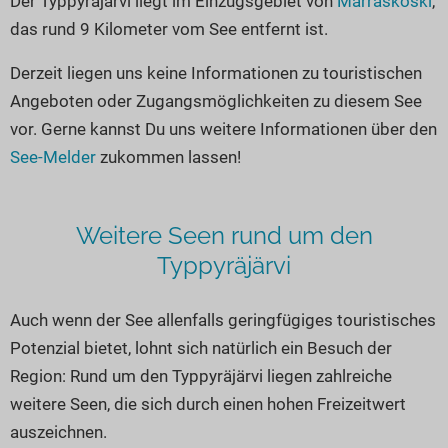
Der Typpyräjärvi liegt im Einzugsgebiet von
Marraskoski
,
Seen in Europa
Glamping
das rund 9 Kilometer vom See entfernt ist.
Österreich
Derzeit liegen uns keine Informationen zu touristischen
Schweiz
Angeboten oder Zugangsmöglichkeiten zu diesem See
Frankreich
vor. Gerne kannst Du uns weitere Informationen über den
Niederlande
See-Melder
zukommen lassen!
Schweden
Norwegen
Weitere Seen rund um den
alle Länder…
Typpyräjärvi
Auch wenn der See allenfalls geringfügiges touristisches
Potenzial bietet, lohnt sich natürlich ein Besuch der
Region: Rund um den Typpyräjärvi liegen zahlreiche
weitere Seen, die sich durch einen hohen Freizeitwert
auszeichnen.