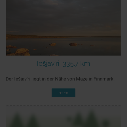
Seen in Europa
Glamping
Österreich
Schweiz
Frankreich
Niederlande
Schweden
Norwegen
Iešjav’ri
335,7 km
alle Länder…
Der Iešjav’ri liegt in der Nähe von Maze in Finnmark.
mehr