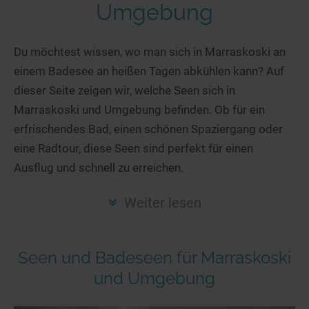
Hotels am See
Urlaub an der Küste
Radtouren am See
Umgebung
Finde Deinen See
Ferienwohnungen
Direkt am Wasser
Stand Up Paddeling
Seen in Deiner Nähe
Hausboote
Du möchtest wissen, wo man sich in Marraskoski an
Unterkünfte
Kitesurfen
einem Badesee an heißen Tagen abkühlen kann? Auf
Seen in Deutschland
Camping am See
Hotels am See
Kanu- & Kajaktouren
dieser Seite zeigen wir, welche Seen sich in
Seen in Europa
Top-Hotels
Ferienwohnungen
Badeseen in Deutschland
Marraskoski und Umgebung befinden. Ob für ein
Strandbad-Verzeichnis
Top-Hotel Empfehlungen
Hausboote
Genuss pur
erfrischendes Bad, einen schönen Spaziergang oder
Überwachte Badestellen
Familienhotels
eine Radtour, diese Seen sind perfekt für einen
Camping
Wellness am See
Ausflug und schnell zu erreichen.
Hunde am See
Bike-Hotels
Aktiv-Urlaub
Gourmet-Urlaub
Unsere See-Highlights
Wellness-Hotels
Kanu- & Kajak-Urlaub
Romantik Hotels
Weiter lesen
Deutschlands schönste Seen
Biohotels
Wanderurlaub
Top Seen nach Bundesländern
Ausgefallenes
Bikeurlaub
Seen und Badeseen für Marraskoski
Top Seen nach Regionen
Häuser auf dem Wasser
Auszeit & Wellness
und Umgebung
Deutschlands Lieblingsseen
Hundefreundliche Unterkünfte