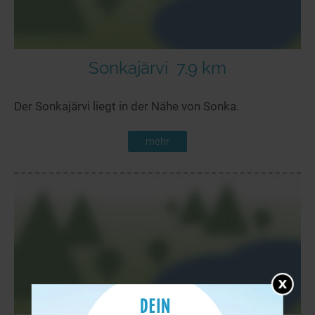
Sonkajärvi
7,9 km
Der Sonkajärvi liegt in der Nähe von Sonka.
mehr