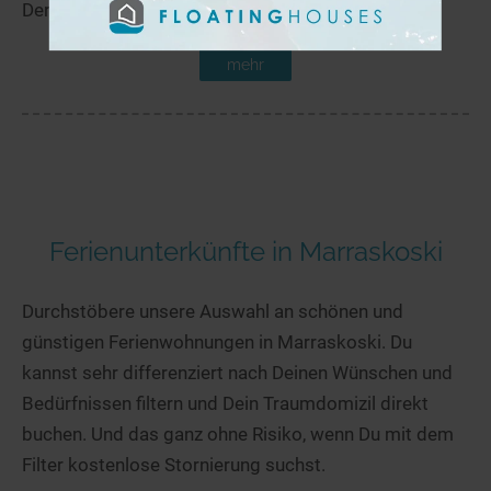
Der Susijärvi liegt in der Nähe von Sonka.
mehr
Ferienunterkünfte in Marraskoski
Durchstöbere unsere Auswahl an schönen und
günstigen Ferienwohnungen in Marraskoski. Du
kannst sehr differenziert nach Deinen Wünschen und
Bedürfnissen filtern und Dein Traumdomizil direkt
buchen. Und das ganz ohne Risiko, wenn Du mit dem
Filter kostenlose Stornierung suchst.