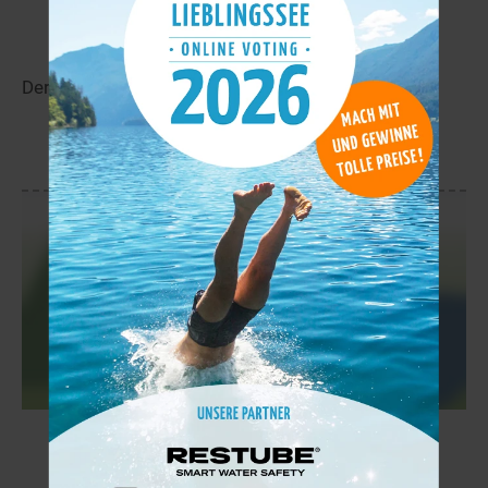
Jänkkäjärvi
8,5 km
Der Jänkkäjärvi liegt in der Nähe von Marraskoski.
mehr
Susijärvi
9,3 km