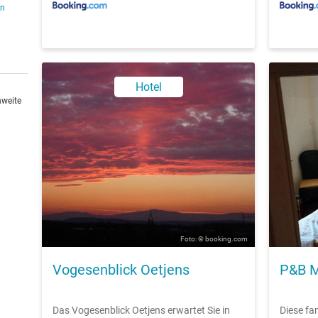
en
Hotel
hweite
Foto: © booking.com
Vogesenblick Oetjens
P&B M
Das Vogesenblick Oetjens erwartet Sie in
Diese fa