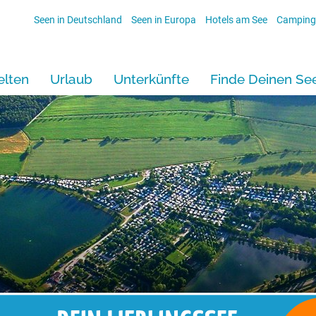
Seen in Deutschland
Seen in Europa
Hotels am See
Camping
lten
Urlaub
Unterkünfte
Finde Deinen Se