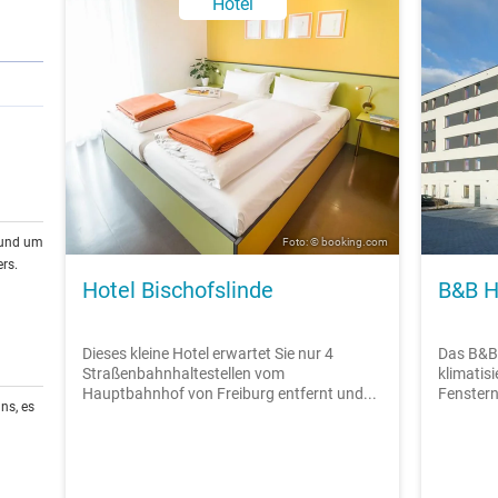
Hotel
rund um
Foto: © booking.com
rs.
Hotel Bischofslinde
B&B H
Dieses kleine Hotel erwartet Sie nur 4
Das B&B 
Straßenbahnhaltestellen vom
klimatisi
Hauptbahnhof von Freiburg entfernt und...
Fenstern
ns, es