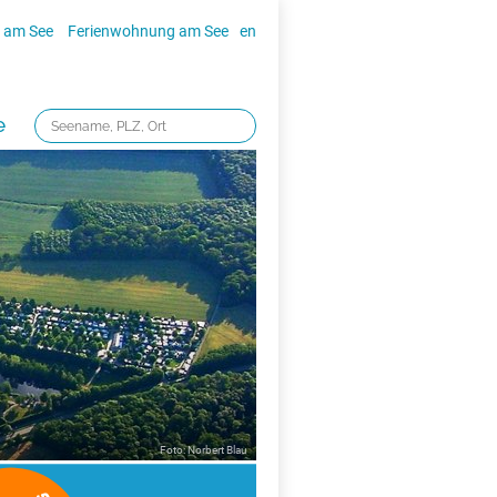
 am See
Ferienwohnung am See
en
e
Foto: Norbert Blau