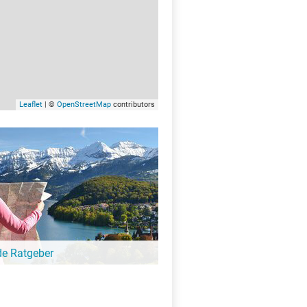
Leaflet
| ©
OpenStreetMap
contributors
de Ratgeber
-Ratgeber schreibt unsere Redaktion über
schöne Orte für Familien, für
eressierte, Strandbad-Junkies,