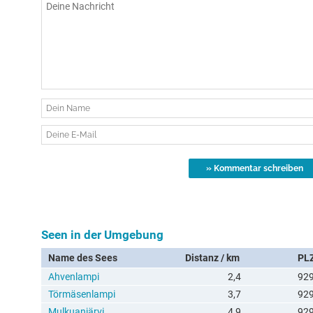
Seen in der Umgebung
Name des Sees
Distanz / km
PL
Ahvenlampi
2,4
92
Törmäsenlampi
3,7
92
Mulkuanjärvi
4,9
92