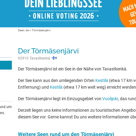
Seen.de
»
Törmäsenjärvi
Der Törmäsenjärvi
92910 Tavastkenkä
Der Törmäsenjärvi ist ein See in der Nähe von Tavastkenkä.
Der See kann aus den umliegenden Orten
Kestilä
(etwa 17 km v
Entfernung) und
Kestilä
(etwa 17 km weit weg) erreicht werden
Der Törmäsenjärvi liegt im Einzugsgebiet von
Vuolijoki
, das run
rund um
Derzeit liegen uns keine Informationen zu touristischen Ange
rs.
diesem See vor. Gerne kannst Du uns weitere Informationen üb
Weitere Seen rund um den Törmäsenjärvi