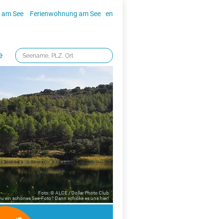
 am See
Ferienwohnung am See
en
e
Foto: © ALCE / Dollar Photo Club
 Du ein schönes See-Foto? Dann schicke es uns
hier!