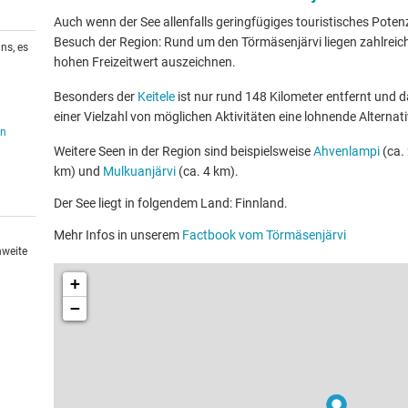
Auch wenn der See allenfalls geringfügiges touristisches Potenzia
Besuch der Region: Rund um den Törmäsenjärvi liegen zahlreiche
ns, es
hohen Freizeitwert auszeichnen.
Besonders der
Keitele
ist nur rund 148 Kilometer entfernt und 
einer Vielzahl von möglichen Aktivitäten eine lohnende Alternati
en
Weitere Seen in der Region sind beispielsweise
Ahvenlampi
(ca. 
km) und
Mulkuanjärvi
(ca. 4 km).
Der See liegt in folgendem Land: Finnland.
Mehr Infos in unserem
Factbook vom Törmäsenjärvi
hweite
+
−