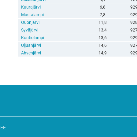
Kuurajärvi
6,8
92
Mustalampi
7,8
92
Ouonjärvi
11,8
92
Syväjärvi
13,4
92
Kontiolampi
13,6
92
Uljuanjärvi
14,6
92
Ahvenjärvi
14,9
92
SEE