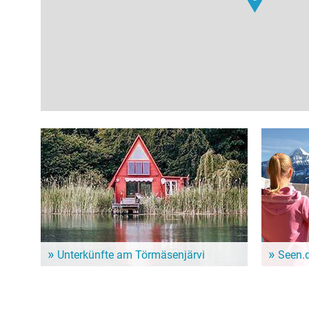
Unterkünfte am Törmäsenjärvi
Seen.
Dem Alltag entfliehen und ein paar entspannte Tage
Im Seen.de
genießen? Hier gibt es schöne Unterkünfte in der
besonders 
Nähe vom Törmäsenjärvi!
Freizeitint