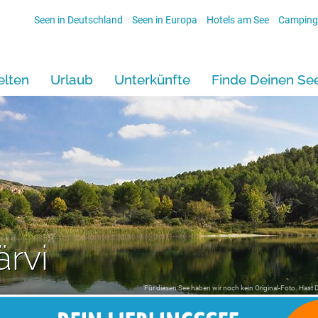
Seen in Deutschland
Seen in Europa
Hotels am See
Camping
lten
Urlaub
Unterkünfte
Finde Deinen Se
rvi
Für diesen See haben wir noch kein Original-Foto. Hast