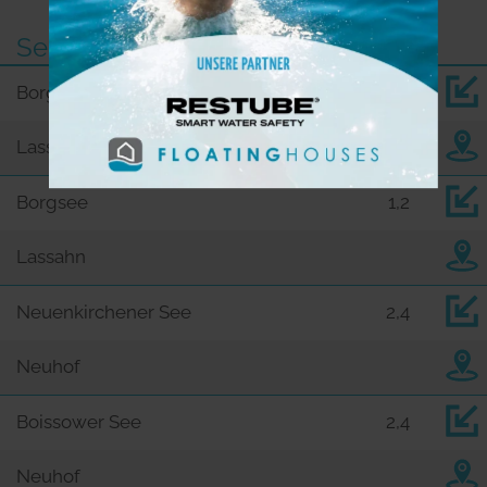
See
km
Borgsee
1,2
Lassahn
Borgsee
1,2
Lassahn
Neuenkirchener See
2,4
Neuhof
Boissower See
2,4
Neuhof