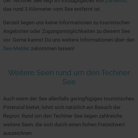
Der Techiner See liegt im Einzugsgebiet von
Zarrentin
,
Seen in Europa
Glamping
das rund 3 Kilometer vom See entfernt ist.
Österreich
Derzeit liegen uns keine Informationen zu touristischen
Schweiz
Angeboten oder Zugangsmöglichkeiten zu diesem See
Frankreich
vor. Gerne kannst Du uns weitere Informationen über den
Niederlande
See-Melder
zukommen lassen!
Schweden
Norwegen
Weitere Seen rund um den Techiner
alle Länder…
See
Auch wenn der See allenfalls geringfügiges touristisches
Potenzial bietet, lohnt sich natürlich ein Besuch der
Region: Rund um den Techiner See liegen zahlreiche
weitere Seen, die sich durch einen hohen Freizeitwert
auszeichnen.