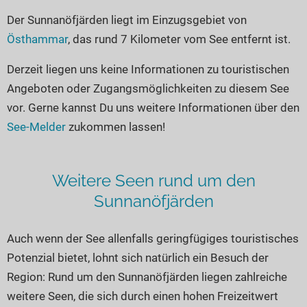
Seen in Europa
Glamping
Der Sunnanöfjärden liegt im Einzugsgebiet von
Österreich
Östhammar
, das rund 7 Kilometer vom See entfernt ist.
Schweiz
Derzeit liegen uns keine Informationen zu touristischen
Frankreich
Angeboten oder Zugangsmöglichkeiten zu diesem See
Niederlande
vor. Gerne kannst Du uns weitere Informationen über den
Schweden
See-Melder
zukommen lassen!
Norwegen
alle Länder…
Weitere Seen rund um den
Sunnanöfjärden
Auch wenn der See allenfalls geringfügiges touristisches
Potenzial bietet, lohnt sich natürlich ein Besuch der
Region: Rund um den Sunnanöfjärden liegen zahlreiche
weitere Seen, die sich durch einen hohen Freizeitwert