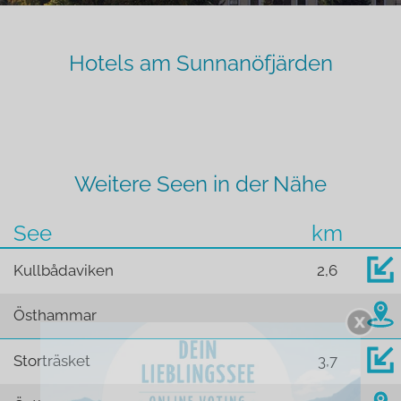
Hotels am Sunnanöfjärden
Weitere Seen in der Nähe
See
km
Kullbådaviken
2,6
Östhammar
Storträsket
3,7