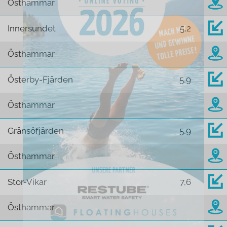
Östhammar
Innersundet
5,2
Östhammar
Österby-Fjärden
5,9
Östhammar
Gränsöfjärden
5,9
Östhammar
Stor-Vikar
7,6
Östhammar