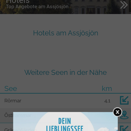
Hotels
Top Angebote am Assjösjön
Hotels am Assjösjön
Weitere Seen in der Nähe
See
km
Rörmar
4,1
Östhammar
Gränsöfjärden
5,2