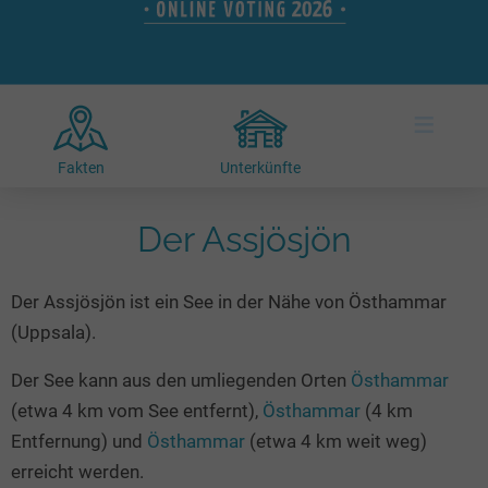
Hotels am See
Urlaub an der Küste
Radtouren am See
Finde Deinen See
Ferienwohnungen
Direkt am Wasser
Stand Up Paddeling
Seen in Deiner Nähe
Hausboote
Unterkünfte
Kitesurfen
≡
Seen in Deutschland
Camping am See
Hotels am See
Kanu- & Kajaktouren
Seen in Europa
Top-Hotels
Ferienwohnungen
Badeseen in Deutschland
Fakten
Unterkünfte
Strandbad-Verzeichnis
Top-Hotel Empfehlungen
Hausboote
Genuss pur
Überwachte Badestellen
Der Assjösjön
Familienhotels
Camping
Wellness am See
Hunde am See
Bike-Hotels
Aktiv-Urlaub
Gourmet-Urlaub
Der Assjösjön ist ein See in der Nähe von Östhammar
Unsere See-Highlights
Wellness-Hotels
Kanu- & Kajak-Urlaub
Romantik Hotels
(Uppsala).
Deutschlands schönste Seen
Biohotels
Wanderurlaub
Der See kann aus den umliegenden Orten
Östhammar
Top Seen nach Bundesländern
Ausgefallenes
Bikeurlaub
(etwa 4 km vom See entfernt),
Östhammar
(4 km
Top Seen nach Regionen
Häuser auf dem Wasser
Auszeit & Wellness
Entfernung) und
Östhammar
(etwa 4 km weit weg)
Deutschlands Lieblingsseen
Hundefreundliche Unterkünfte
erreicht werden.