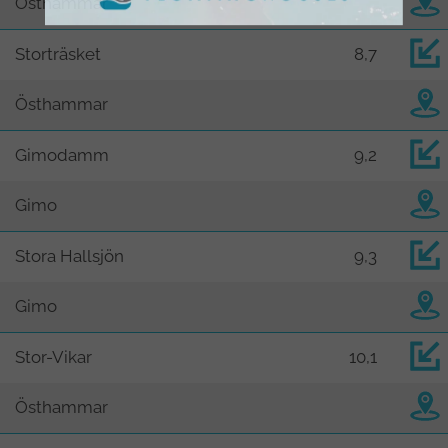
Östhammar
Storträsket
8,7
Östhammar
Gimodamm
9,2
Gimo
Stora Hallsjön
9,3
Gimo
Stor-Vikar
10,1
Östhammar