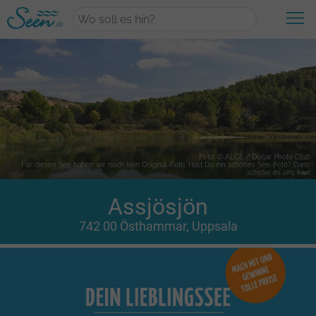
+
Wasserwelten
Neueste Themen
+
Urlaub
Kategorie Übersicht
Foto: © ALCE / Dollar Photo Club
Für diesen See haben wir noch kein Original-Foto. Hast Du ein schönes See-Foto? Dann
Aktiv & Sport
schicke es uns
hier!
Urlaubsangebote
Erlebnisse am Wasser
Assjösjön
+
Unterkünfte
Aktuelle Angebote
Die perfekte Auszeit
742 00 Östhammar, Uppsala
Top-Reiseziele
Magische Orte
Unterkünfte am Wasser
Familienurlaub
Draußen aktiv
+
Finde deinen See
Unterkünfte am See
Hausboot-Urlaub
Wandern am See