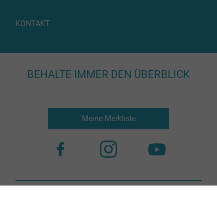
KONTAKT
BEHALTE IMMER DEN ÜBERBLICK
Meine Merkliste
Nutzungsbestimmungen
Datenschutz
© 2023 more virtual agency
Bildnachweis
Impressum
Kontakt