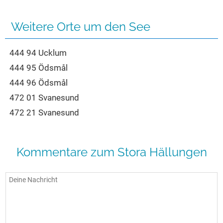
Seen in Europa
Glamping
Österreich
Weitere Orte um den See
Schweiz
444 94 Ucklum
Frankreich
444 95 Ödsmål
Niederlande
444 96 Ödsmål
Schweden
472 01 Svanesund
Norwegen
472 21 Svanesund
alle Länder…
Kommentare zum Stora Hällungen