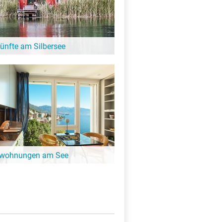
ünfte am Silbersee
 entfliehen und ein paar entspannte Tage
Hier gibt es schöne Unterkünfte in der
ilbersee!
nwohnungen am See
ängeren Aufenthalt ist eine
ung oder Ferienhaus die perfekte
. Finde Ferienwohnungen am Silbersee.