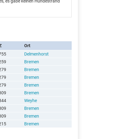
es, es gäbe keinen Hundestrand
Z
Ort
755
Delmenhorst
259
Bremen
279
Bremen
279
Bremen
279
Bremen
309
Bremen
844
Weyhe
309
Bremen
309
Bremen
215
Bremen