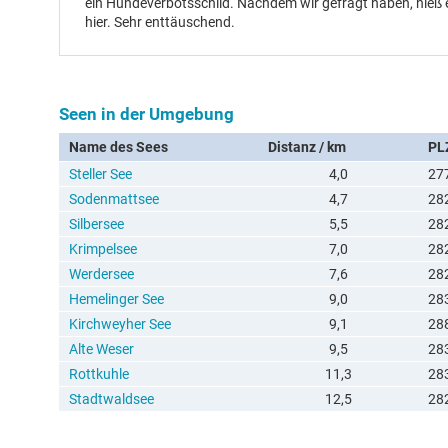
ein Hundeverbotsschild. Nachdem wir gefragt haben, hieß 
hier. Sehr enttäuschend.
Seen in der Umgebung
Name des Sees
Distanz / km
PL
Steller See
4,0
27
Sodenmattsee
4,7
28
Silbersee
5,5
28
Krimpelsee
7,0
28
Werdersee
7,6
28
Hemelinger See
9,0
28
Kirchweyher See
9,1
28
Alte Weser
9,5
28
Rottkuhle
11,3
28
Stadtwaldsee
12,5
28