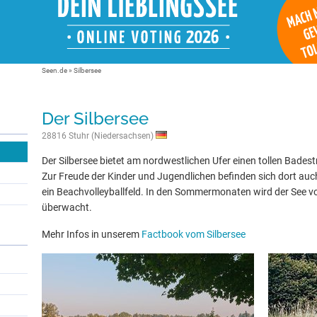
Seen.de
»
Silbersee
Der Silbersee
28816 Stuhr (Niedersachsen)
Der Silbersee bietet am nordwestlichen Ufer einen tollen Bade
Zur Freude der Kinder und Jugendlichen befinden sich dort auc
ein Beachvolleyballfeld. In den Sommermonaten wird der See v
überwacht.
Mehr Infos in unserem
Factbook vom Silbersee