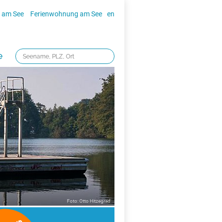
 am See
Ferienwohnung am See
en
e
Foto: Otto Hitzegrad