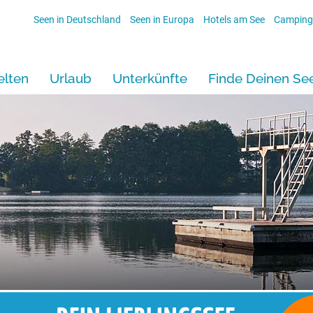
Seen in Deutschland
Seen in Europa
Hotels am See
Camping
lten
Urlaub
Unterkünfte
Finde Deinen Se