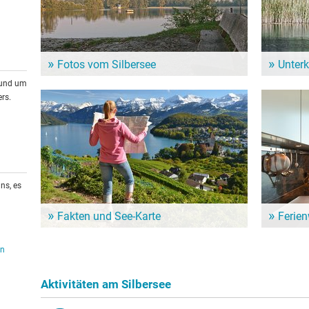
Fotos vom Silbersee
Unterk
Ein Bild sagt mehr als tausend Worte: In unserer
Dem Alltag
rund um
Bildergalerie zeigt sich das Silbersee von seiner
genießen? 
rs.
schönsten Seite.
Nähe vom S
ns, es
Fakten und See-Karte
Ferie
Mehr zum Silbersee erfahren? Hier gibt es eine See-
Für einen l
Karte mit Orten zum den See und weitere Infos zum
Ferienwohn
en
Beispiel zur Wasserqualität.
Unterkunft
Aktivitäten am Silbersee