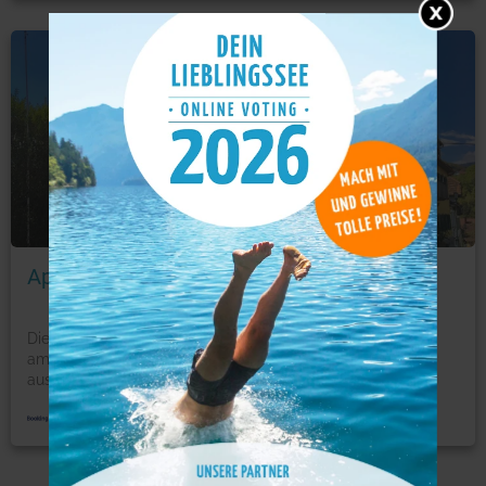
Hotel
Foto: © booking.com
Apfelwirt
Die Unterkunft Apfelwirt bietet Unterkünfte in Stubenberg
am See. Alle Zimmer sind mit einem Flachbild-TV
ausg
...
mehr