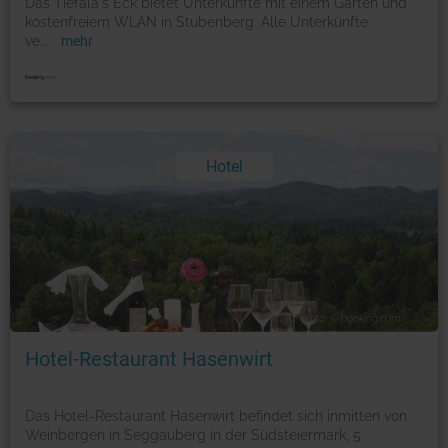
Das Tiefala's Eck bietet Unterkünfte mit einem Garten und
kostenfreiem WLAN in Stubenberg. Alle Unterkünfte
ve
...
mehr
Hotel
Foto: © booking.com
Hotel-Restaurant Hasenwirt
Das Hotel-Restaurant Hasenwirt befindet sich inmitten von
Weinbergen in Seggauberg in der Südsteiermark, 5