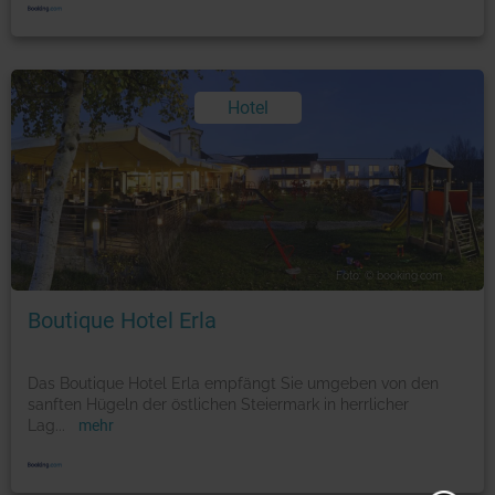
Hotel
Foto: © booking.com
Boutique Hotel Erla
Das Boutique Hotel Erla empfängt Sie umgeben von den
sanften Hügeln der östlichen Steiermark in herrlicher
Lag
...
mehr