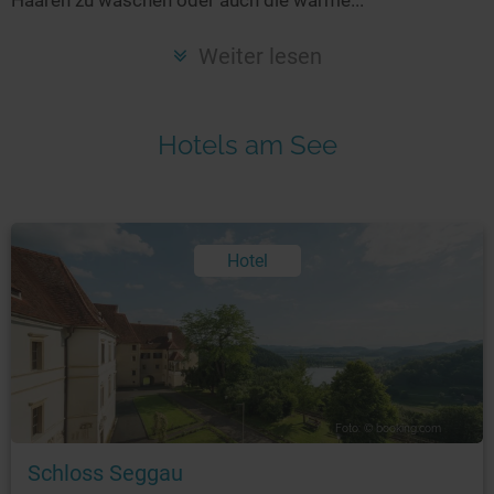
Seen in Europa
Glamping
Österreich
Weiter lesen
Schweiz
Frankreich
Hotels am See
Niederlande
Schweden
Norwegen
Hotel
alle Länder…
Foto: © booking.com
Schloss Seggau