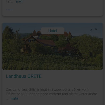
Fah
...
mehr
Hotel
Foto: © booking.com
Landhaus GRETE
Das Landhaus GRETE liegt in Stubenberg, 1,6 km vom
Freizeitpark Stubenbergsee entfernt und bietet Unterkünfte
...
mehr