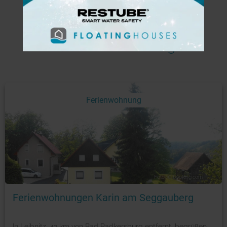
Mehr Hotels am See
Aktuelle Ferienwohnungen
Ferienwohnung
Foto: © booking.com
Ferienwohnungen Karin am Seggauberg
In Leibnitz, 43 km von Bad Radkersburg entfernt, begrüßen