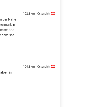
102,2 km
Österreich
in der Nähe
eiermark in
ine schöne
er dem See
104,2 km
Österreich
dalpen in