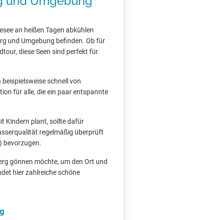
rg und Umgebung
esee an heißen Tagen abkühlen
berg und Umgebung befinden. Ob für
tour, diese Seen sind perfekt für
h beispielsweise schnell von
on für alle, die ein paar entspannte
 Kindern plant, sollte dafür
asserqualität regelmäßig überprüft
) bevorzugen.
berg gönnen möchte, um den Ort und
det hier zahlreiche schöne
ng