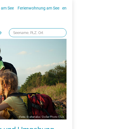
 am See
Ferienwohnung am See
en
e
Foto: © altanaka / Dollar Photo Club