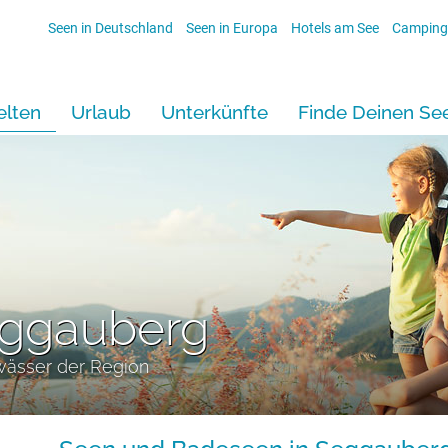
Seen in Deutschland
Seen in Europa
Hotels am See
Camping
lten
Urlaub
Unterkünfte
Finde Deinen Se
eggauberg
wässer der Region