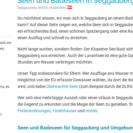
Seen und Badeseen in Seggaube
Seggauberg (8430) (Kaernten)
Du möchtest wissen, wo man sich in Seggauberg an einem Bad
kann? Auf dieser Seite zeigen wir, welche Seen sich in Seggau
ein erfrischendes Bad, einen schönen Spaziergang oder eine Rad
einen Ausflug und schnell zu erreichen.
rund um
rs.
Nicht lange suchen, sondern finden: Der Klopeiner See lässt sic
Seggauberg aus erreichen. Auch der Lavantsee ist eine gute Opti
Stunden am Wasser verbringen möchten.
Unser Tipp insbesondere für Eltern: Wer Ausflüge ans Wasser mit
möglichst von der EU erfasste Gewässer wählen, da dort die W
wird, und dabei
überwachte Seen
(zum Beispiel durch die DLRG
ns, es
Wer sich eine mehrtägige Auszeit oder einen Urlaub in Seggau
die Gegend zu erkunden und die Magie der Seen zu genießen, fin
Ferienwohnungen
,
Ferienhäuser
und
Hotels
.
en
Seen und Badeseen für Seggauberg und Umgebu