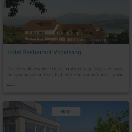
Foto: © booking.com
Hotel Restaurant Vogelsang
Dieses traditionsreiche Hotel in ruhiger Lage liegt 2 km vom
Sempachersee entfernt. Es bietet eine wunderbare
...
mehr
Hotel