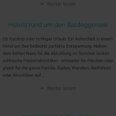
Seen in Europa
Glamping
Weiter lesen
Österreich
Schweiz
Hotels rund um den Baldeggersee
Frankreich
Niederlande
Ob Kurztrip oder richtiger Urlaub: Ein Aufenthalt in einem
Hotel am See bedeutet perfekte Entspannung. Neben
Schweden
dem kühlen Nass für die Abkühlung im Sommer locken
Norwegen
zahlreiche Freizeitaktivitäten - entweder für Pärchen oder
alle Länder…
gleich für die ganze Familie. Baden, Wandern, Radfahren
oder Aktivitäten auf...
Weiter lesen