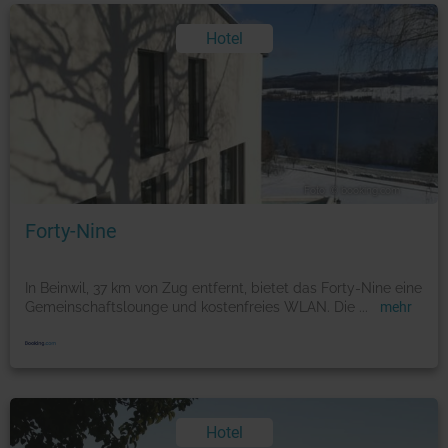
Hotel
Foto: © booking.com
Forty-Nine
In Beinwil, 37 km von Zug entfernt, bietet das Forty-Nine eine
Gemeinschaftslounge und kostenfreies WLAN. Die
...
mehr
Hotel