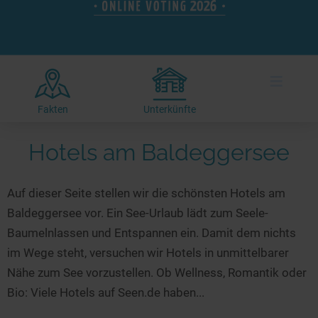
Hotels am See
Urlaub an der Küste
Radtouren am See
Finde Deinen See
Ferienwohnungen
Direkt am Wasser
Stand Up Paddeling
Seen in Deiner Nähe
Hausboote
Unterkünfte
Kitesurfen
≡
Seen in Deutschland
Camping am See
Hotels am See
Kanu- & Kajaktouren
Seen in Europa
Top-Hotels
Ferienwohnungen
Badeseen in Deutschland
Fakten
Unterkünfte
Strandbad-Verzeichnis
Top-Hotel Empfehlungen
Hausboote
Genuss pur
Hotels am Baldeggersee
Überwachte Badestellen
Familienhotels
Camping
Wellness am See
Hunde am See
Bike-Hotels
Aktiv-Urlaub
Gourmet-Urlaub
Auf dieser Seite stellen wir die schönsten Hotels am
Unsere See-Highlights
Wellness-Hotels
Kanu- & Kajak-Urlaub
Romantik Hotels
Baldeggersee vor. Ein See-Urlaub lädt zum Seele-
Deutschlands schönste Seen
Biohotels
Wanderurlaub
Baumelnlassen und Entspannen ein. Damit dem nichts
Top Seen nach Bundesländern
Ausgefallenes
Bikeurlaub
im Wege steht, versuchen wir Hotels in unmittelbarer
Nähe zum See vorzustellen. Ob Wellness, Romantik oder
Top Seen nach Regionen
Häuser auf dem Wasser
Auszeit & Wellness
Bio: Viele Hotels auf Seen.de haben...
Deutschlands Lieblingsseen
Hundefreundliche Unterkünfte