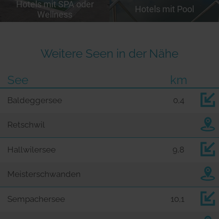
Hotels mit SPA oder
Hotels mit Pool
Wellness
Weitere Seen in der Nähe
See
km
Baldeggersee
0,4
Retschwil
Hallwilersee
9,8
Meisterschwanden
Sempachersee
10,1