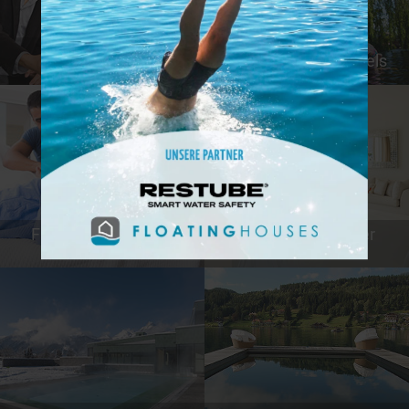
Günstige Hotels
Tierfreundliche Hotels
Familienfreundliche
Hotels mit schöner
Hotels
Aussicht