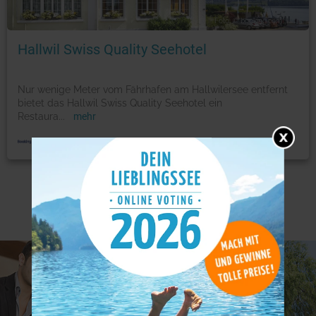
Foto: © booking.com
Hallwil Swiss Quality Seehotel
Nur wenige Meter vom Fährhafen am Hallwilersee entfernt
bietet das Hallwil Swiss Quality Seehotel ein
Restaura
...
mehr
Weitere Angebote