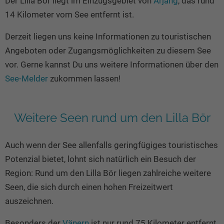
Der Lilla Bör liegt im Einzugsgebiet von
Årjäng
, das rund
Seen in Europa
Glamping
14 Kilometer vom See entfernt ist.
Österreich
Derzeit liegen uns keine Informationen zu touristischen
Schweiz
Angeboten oder Zugangsmöglichkeiten zu diesem See
Frankreich
vor. Gerne kannst Du uns weitere Informationen über den
Niederlande
See-Melder
zukommen lassen!
Schweden
Norwegen
Weitere Seen rund um den Lilla Bör
alle Länder…
Auch wenn der See allenfalls geringfügiges touristisches
Potenzial bietet, lohnt sich natürlich ein Besuch der
Region: Rund um den Lilla Bör liegen zahlreiche weitere
Seen, die sich durch einen hohen Freizeitwert
auszeichnen.
Besonders der
Vänern
ist nur rund 75 Kilometer entfernt