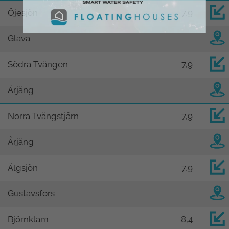
Öjesjön
7,9
Glava
Södra Tvängen
7,9
Årjäng
Norra Tvängstjärn
7,9
Årjäng
Älgsjön
7,9
Gustavsfors
Björnklam
8,4