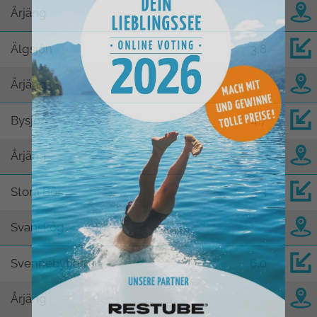
Årjäng
Älgsjön
3,8
Årjäng
Bysjön
4,7
Årjäng
Stora Bör
5,3
Svanskog
Svennebytjärn
6,0
Årjäng