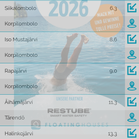
Siikalombolo
6,3
Korpilombolo
Iso Mustajärvi
8,6
Korpilombolo
Rapajärvi
9,0
Korpilombolo
Äihämäjärvi
11,3
Tärendö
Halinkojärvi
13,3