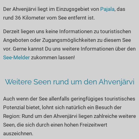
Seen in Europa
Glamping
Der Ahvenjärvi liegt im Einzugsgebiet von
Pajala
, das
Österreich
rund 36 Kilometer vom See entfernt ist.
Schweiz
Derzeit liegen uns keine Informationen zu touristischen
Frankreich
Angeboten oder Zugangsmöglichkeiten zu diesem See
Niederlande
vor. Gerne kannst Du uns weitere Informationen über den
Schweden
See-Melder
zukommen lassen!
Norwegen
alle Länder…
Weitere Seen rund um den Ahvenjärvi
Auch wenn der See allenfalls geringfügiges touristisches
Potenzial bietet, lohnt sich natürlich ein Besuch der
Region: Rund um den Ahvenjärvi liegen zahlreiche weitere
Seen, die sich durch einen hohen Freizeitwert
auszeichnen.