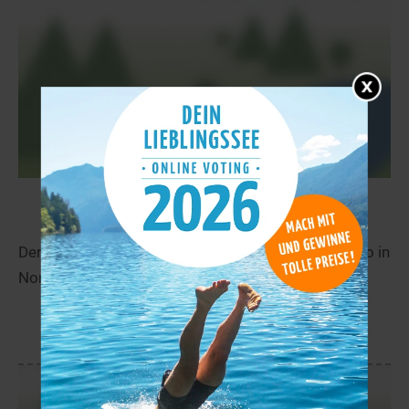
Suaningijärvi
13,1 km
Der Suaningijärvi liegt in der Nähe von Korpilombolo in
Norrbotten.
mehr