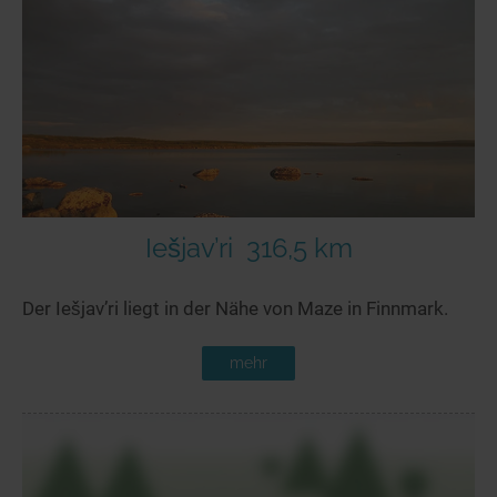
Seen in Europa
Glamping
Österreich
Schweiz
Frankreich
Niederlande
Schweden
Norwegen
Iešjav’ri
316,5 km
alle Länder…
Der Iešjav’ri liegt in der Nähe von Maze in Finnmark.
mehr