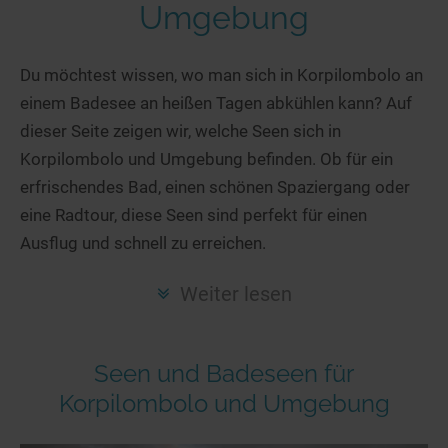
Hotels am See
Urlaub an der Küste
Radtouren am See
Umgebung
Finde Deinen See
Ferienwohnungen
Direkt am Wasser
Stand Up Paddeling
Seen in Deiner Nähe
Hausboote
Du möchtest wissen, wo man sich in Korpilombolo an
Unterkünfte
Kitesurfen
einem Badesee an heißen Tagen abkühlen kann? Auf
Seen in Deutschland
Camping am See
Hotels am See
Kanu- & Kajaktouren
dieser Seite zeigen wir, welche Seen sich in
Seen in Europa
Top-Hotels
Ferienwohnungen
Badeseen in Deutschland
Korpilombolo und Umgebung befinden. Ob für ein
Strandbad-Verzeichnis
Top-Hotel Empfehlungen
Hausboote
Genuss pur
erfrischendes Bad, einen schönen Spaziergang oder
Überwachte Badestellen
Familienhotels
eine Radtour, diese Seen sind perfekt für einen
Camping
Wellness am See
Ausflug und schnell zu erreichen.
Hunde am See
Bike-Hotels
Aktiv-Urlaub
Gourmet-Urlaub
Unsere See-Highlights
Wellness-Hotels
Kanu- & Kajak-Urlaub
Romantik Hotels
Weiter lesen
Deutschlands schönste Seen
Biohotels
Wanderurlaub
Top Seen nach Bundesländern
Ausgefallenes
Bikeurlaub
Seen und Badeseen für
Top Seen nach Regionen
Häuser auf dem Wasser
Auszeit & Wellness
Korpilombolo und Umgebung
Deutschlands Lieblingsseen
Hundefreundliche Unterkünfte