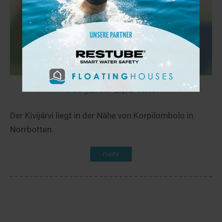
Kivijärvi
14,0 km
Der Kivijärvi liegt in der Nähe von Korpilombolo in
Norrbotten.
mehr