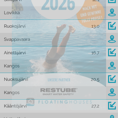
Lovikka
Ruokojärvi
13,0
Svappavaara
Ainettijärvi
16,7
Kangos
Nuoksujärvi
20,5
Kangos
Kääntöjärvi
27,2