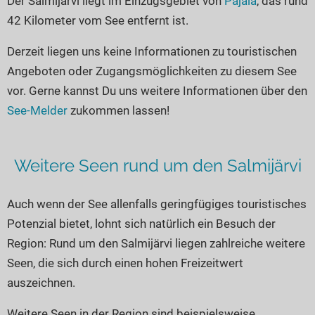
Der Salmijärvi liegt im Einzugsgebiet von
Pajala
, das rund
Seen in Europa
Glamping
42 Kilometer vom See entfernt ist.
Österreich
Derzeit liegen uns keine Informationen zu touristischen
Schweiz
Angeboten oder Zugangsmöglichkeiten zu diesem See
Frankreich
vor. Gerne kannst Du uns weitere Informationen über den
Niederlande
See-Melder
zukommen lassen!
Schweden
Norwegen
Weitere Seen rund um den Salmijärvi
alle Länder…
Auch wenn der See allenfalls geringfügiges touristisches
Potenzial bietet, lohnt sich natürlich ein Besuch der
Region: Rund um den Salmijärvi liegen zahlreiche weitere
Seen, die sich durch einen hohen Freizeitwert
auszeichnen.
Weitere Seen in der Region sind beispielsweise