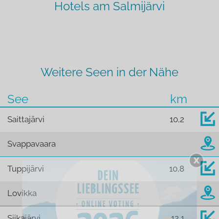
Hotels am Salmijärvi
Weitere Seen in der Nähe
See
km
Saittajärvi
10,2
Svappavaara
Tuppijärvi
10,8
Lovikka
Siikajärvi
12,1