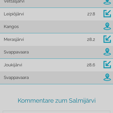
Vettasjärvi
Leipiöjärvi
27,8
Kangos
Merasjärvi
28,2
Svappavaara
Joukijärvi
28,6
Svappavaara
Kommentare zum Salmijärvi