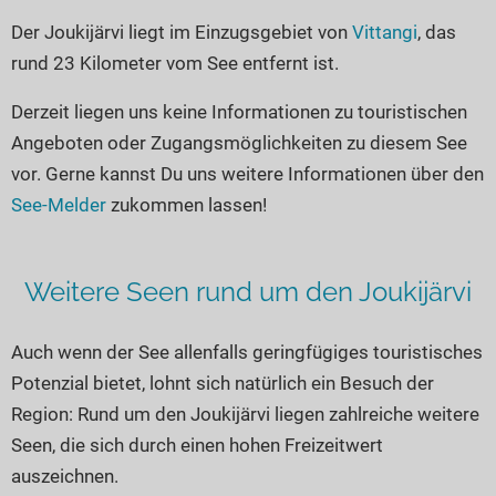
Seen in Europa
Glamping
Der Joukijärvi liegt im Einzugsgebiet von
Vittangi
, das
Österreich
rund 23 Kilometer vom See entfernt ist.
Schweiz
Derzeit liegen uns keine Informationen zu touristischen
Frankreich
Angeboten oder Zugangsmöglichkeiten zu diesem See
Niederlande
vor. Gerne kannst Du uns weitere Informationen über den
Schweden
See-Melder
zukommen lassen!
Norwegen
alle Länder…
Weitere Seen rund um den Joukijärvi
Auch wenn der See allenfalls geringfügiges touristisches
Potenzial bietet, lohnt sich natürlich ein Besuch der
Region: Rund um den Joukijärvi liegen zahlreiche weitere
Seen, die sich durch einen hohen Freizeitwert
auszeichnen.