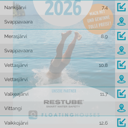
Nankijärvi
7,4
Svappavaara
Merasjärvi
8,9
Svappavaara
Vettasjärvi
10,8
Vettasjärvi
Valkeajärvi
11,7
Vittangi
Vaikkojärvi
12,6