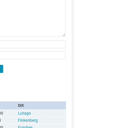
Ort
30
Lutago
0
Finkenberg
30
Fundres