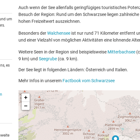
Auch wenn der See allenfalls geringfügiges touristisches Potenzia
Besuch der Region: Rund um den Schwarzsee liegen zahlreiche w
rund um
hohen Freizeitwert auszeichnen.
rs.
Besonders der
Walchensee
ist nur rund 71 Kilometer entfernt 
und einer Vielzahl von möglichen Aktivitäten eine lohnende Alte
Weitere Seen in der Region sind beispielsweise
Mitterbachsee
(c
9 km) und
Seegrube
(ca. 9 km).
ns, es
Der See liegt in folgenden Ländern: Österreich und Italien.
Mehr Infos in unserem
Factbook vom Schwarzsee
en
+
−
hweite