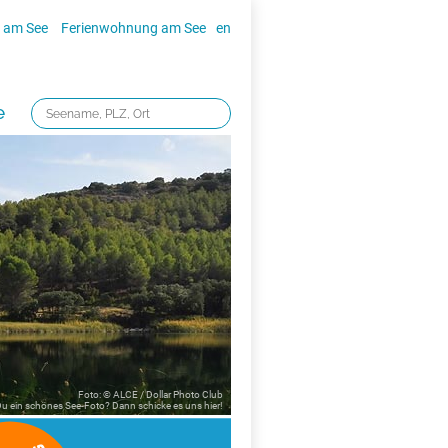
 am See
Ferienwohnung am See
en
e
Foto: © ALCE / Dollar Photo Club
 Du ein schönes See-Foto? Dann schicke es uns
hier!