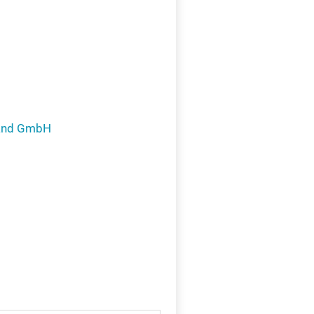
e.
X
land GmbH