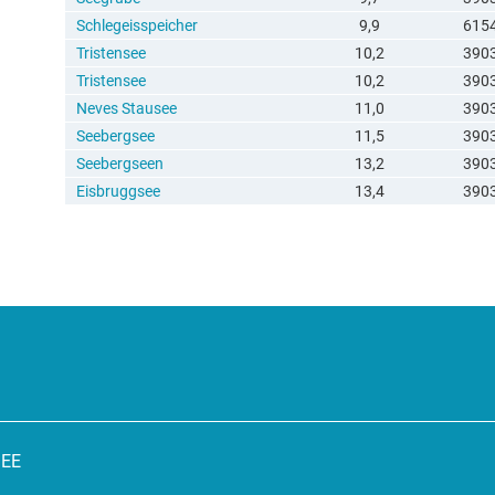
Schlegeisspeicher
9,9
615
Tristensee
10,2
390
Tristensee
10,2
390
Neves Stausee
11,0
390
Seebergsee
11,5
390
Seebergseen
13,2
390
Eisbruggsee
13,4
390
SEE