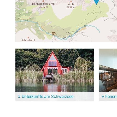
Unterkünfte am Schwarzsee
Ferie
Dem Alltag entfliehen und ein paar entspannte Tage
Für einen l
genießen? Hier gibt es schöne Unterkünfte in der
Ferienwohn
Nähe vom Schwarzsee!
Unterkunf