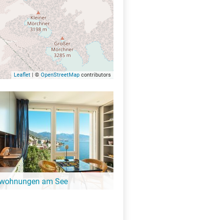
Leaflet
| ©
OpenStreetMap
contributors
nwohnungen am See
ängeren Aufenthalt ist eine
ung oder Ferienhaus die perfekte
t. Finde Ferienwohnungen am