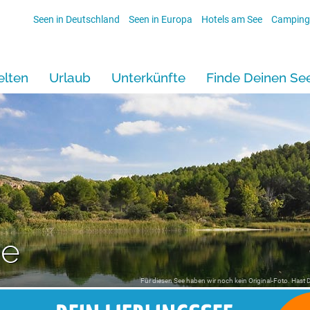
Seen in Deutschland
Seen in Europa
Hotels am See
Camping
lten
Urlaub
Unterkünfte
Finde Deinen Se
ee
Für diesen See haben wir noch kein Original-Foto. Hast