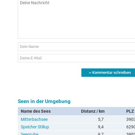
Seen in der Umgebung
Name des Sees
Distanz / km
PLZ
Mitterbachsee
5,7
390
Speicher Stillup
9,4
629
Seegrube
9,7
390