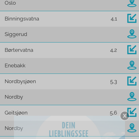
Oslo
Binningsvatna
4,1
Siggerud
Børtervatna
4,2
Enebakk
Nordbysjøen
5,3
Nordby
Geitsjøen
5,6
Nordby