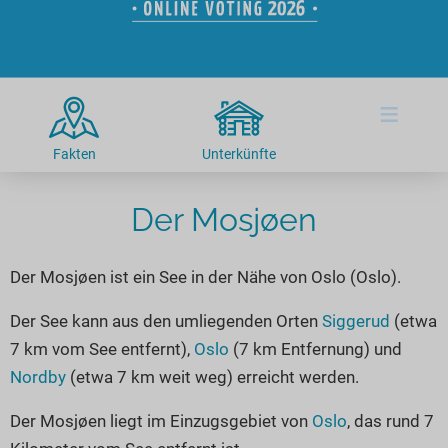
Hotels am See
Urlaub an der Küste
Radtouren am See
Finde Deinen See
Ferienwohnungen
Direkt am Wasser
Stand Up Paddeling
Seen in Deiner Nähe
Hausboote
Unterkünfte
Kitesurfen
≡
Seen in Deutschland
Camping am See
Hotels am See
Kanu- & Kajaktouren
Seen in Europa
Top-Hotels
Ferienwohnungen
Badeseen in Deutschland
Fakten
Unterkünfte
Strandbad-Verzeichnis
Top-Hotel Empfehlungen
Hausboote
Genuss pur
Überwachte Badestellen
Der Mosjøen
Familienhotels
Camping
Wellness am See
Hunde am See
Bike-Hotels
Aktiv-Urlaub
Gourmet-Urlaub
Der Mosjøen ist ein See in der Nähe von Oslo (Oslo).
Unsere See-Highlights
Wellness-Hotels
Kanu- & Kajak-Urlaub
Romantik Hotels
Deutschlands schönste Seen
Biohotels
Wanderurlaub
Der See kann aus den umliegenden Orten
Siggerud
(etwa
7 km vom See entfernt),
Oslo
(7 km Entfernung) und
Top Seen nach Bundesländern
Ausgefallenes
Bikeurlaub
Nordby
(etwa 7 km weit weg) erreicht werden.
Top Seen nach Regionen
Häuser auf dem Wasser
Auszeit & Wellness
Deutschlands Lieblingsseen
Der Mosjøen liegt im Einzugsgebiet von
Oslo
, das rund 7
Hundefreundliche Unterkünfte