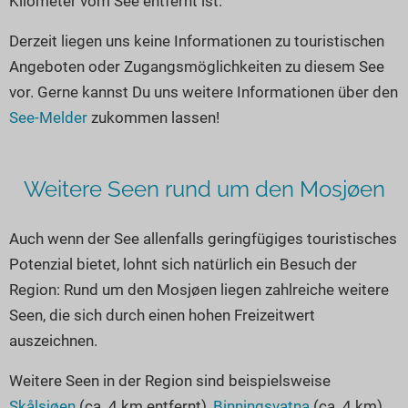
Kilometer vom See entfernt ist.
Seen in Europa
Glamping
Österreich
Derzeit liegen uns keine Informationen zu touristischen
Angeboten oder Zugangsmöglichkeiten zu diesem See
Schweiz
vor. Gerne kannst Du uns weitere Informationen über den
Frankreich
See-Melder
zukommen lassen!
Niederlande
Schweden
Weitere Seen rund um den Mosjøen
Norwegen
alle Länder…
Auch wenn der See allenfalls geringfügiges touristisches
Potenzial bietet, lohnt sich natürlich ein Besuch der
Region: Rund um den Mosjøen liegen zahlreiche weitere
Seen, die sich durch einen hohen Freizeitwert
auszeichnen.
Weitere Seen in der Region sind beispielsweise
Skålsjøen
(ca. 4 km entfernt),
Binningsvatna
(ca. 4 km)