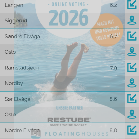
Langen
6,2
Siggerud
Søndre Elvåga
6,7
Oslo
Ramstadsjøen
7,9
Nordby
Sør Elvåga
8,6
Oslo
Nordre Elvåga
8,8