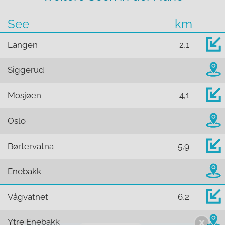
See
km
Langen
2,1
Siggerud
Mosjøen
4,1
Oslo
Børtervatna
5,9
Enebakk
Vågvatnet
6,2
Ytre Enebakk