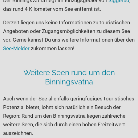
Der Binningsvatna liegt im Einzugsgebiet von
Siggerud
,
Seen in Europa
Glamping
das rund 4 Kilometer vom See entfernt ist.
Österreich
Derzeit liegen uns keine Informationen zu touristischen
Schweiz
Angeboten oder Zugangsmöglichkeiten zu diesem See
Frankreich
vor. Gerne kannst Du uns weitere Informationen über den
Niederlande
See-Melder
zukommen lassen!
Schweden
Norwegen
Weitere Seen rund um den
alle Länder…
Binningsvatna
Auch wenn der See allenfalls geringfügiges touristisches
Potenzial bietet, lohnt sich natürlich ein Besuch der
Region: Rund um den Binningsvatna liegen zahlreiche
weitere Seen, die sich durch einen hohen Freizeitwert
auszeichnen.