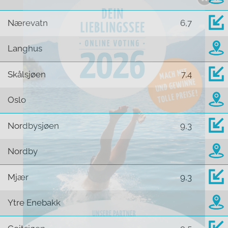
Nærevatn
6,7
Langhus
Skålsjøen
7,4
Oslo
Nordbysjøen
9,3
Nordby
Mjær
9,3
Ytre Enebakk