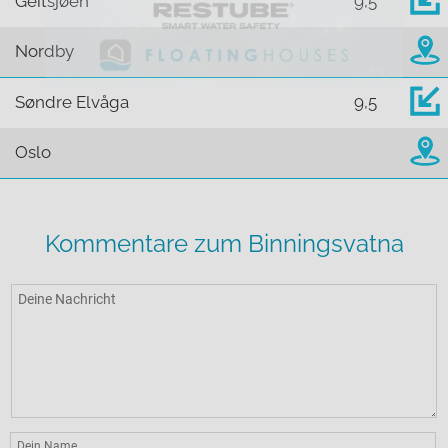
Geitsjøen
9,5
Nordby
Søndre Elvåga
9,5
Oslo
Kommentare zum Binningsvatna