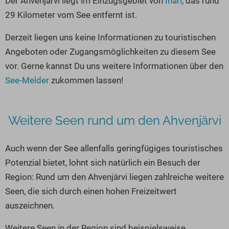
Der Ahvenjärvi liegt im Einzugsgebiet von
Inari
, das rund
Seen in Europa
Glamping
29 Kilometer vom See entfernt ist.
Österreich
Derzeit liegen uns keine Informationen zu touristischen
Schweiz
Angeboten oder Zugangsmöglichkeiten zu diesem See
Frankreich
vor. Gerne kannst Du uns weitere Informationen über den
Niederlande
See-Melder
zukommen lassen!
Schweden
Norwegen
Weitere Seen rund um den Ahvenjärvi
alle Länder…
Auch wenn der See allenfalls geringfügiges touristisches
Potenzial bietet, lohnt sich natürlich ein Besuch der
Region: Rund um den Ahvenjärvi liegen zahlreiche weitere
Seen, die sich durch einen hohen Freizeitwert
auszeichnen.
Weitere Seen in der Region sind beispielsweise