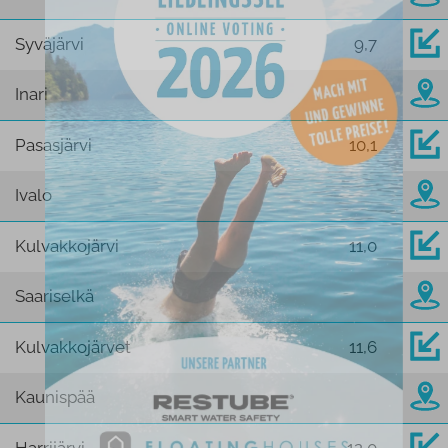
Syväjärvi
9,7
Inari
Pasasjärvi
10,1
Ivalo
Kulvakkojärvi
11,0
Saariselkä
Kulvakkojärvet
11,6
Kaunispää