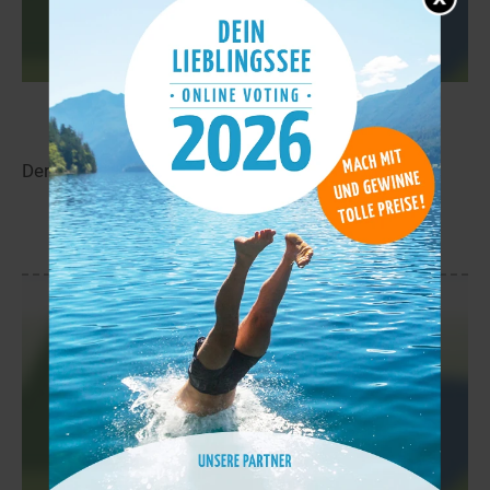
Myösäjärvi
11,7 km
Der Myösäjärvi liegt in der Nähe von Saariselkä.
mehr