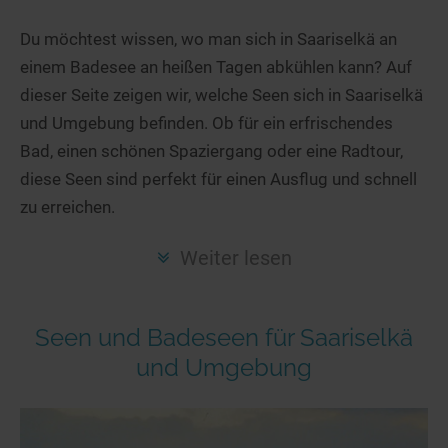
Hotels am See
Urlaub an der Küste
Radtouren am See
Finde Deinen See
Ferienwohnungen
Du möchtest wissen, wo man sich in Saariselkä an
Direkt am Wasser
Stand Up Paddeling
einem Badesee an heißen Tagen abkühlen kann? Auf
Seen in Deiner Nähe
Hausboote
Unterkünfte
Kitesurfen
dieser Seite zeigen wir, welche Seen sich in Saariselkä
Seen in Deutschland
Camping am See
Hotels am See
Kanu- & Kajaktouren
und Umgebung befinden. Ob für ein erfrischendes
Seen in Europa
Top-Hotels
Ferienwohnungen
Badeseen in Deutschland
Bad, einen schönen Spaziergang oder eine Radtour,
Strandbad-Verzeichnis
Top-Hotel Empfehlungen
diese Seen sind perfekt für einen Ausflug und schnell
Hausboote
Genuss pur
zu erreichen.
Überwachte Badestellen
Familienhotels
Camping
Wellness am See
Hunde am See
Bike-Hotels
Aktiv-Urlaub
Gourmet-Urlaub
Weiter lesen
Unsere See-Highlights
Wellness-Hotels
Kanu- & Kajak-Urlaub
Romantik Hotels
Deutschlands schönste Seen
Biohotels
Wanderurlaub
Seen und Badeseen für Saariselkä
Top Seen nach Bundesländern
Ausgefallenes
Bikeurlaub
und Umgebung
Top Seen nach Regionen
Häuser auf dem Wasser
Auszeit & Wellness
Deutschlands Lieblingsseen
Hundefreundliche Unterkünfte