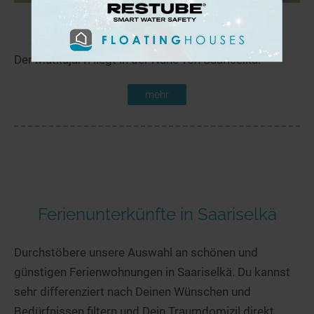
Mutkajärvi
12,2 km
Der Mutkajärvi liegt in der Nähe von Saariselkä.
mehr
Ferienunterkünfte in Saariselkä
Durchstöbere unsere Auswahl an schönen und
günstigen Ferienwohnungen in Saariselkä. Du kannst
sehr differenziert nach Deinen Wünschen und
Bedürfnissen filtern und Dein Traumdomizil direkt