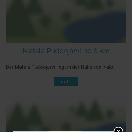
Matala Puddojärvi
10,8 km
Der Matala Puddojärvi liegt in der Nähe von Ivalo.
mehr