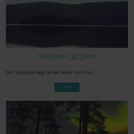
Seen in Europa
Glamping
Österreich
Schweiz
Frankreich
Niederlande
Schweden
Solojärvi
32,3 km
Norwegen
Der Solojärvi liegt in der Nähe von Inari.
alle Länder…
mehr