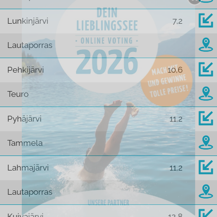
Lunkinjärvi
7,2
Lautaporras
Pehkijärvi
10,6
Teuro
Pyhäjärvi
11,2
Tammela
Lahmajärvi
11,2
Lautaporras
Kuivajärvi
12,8