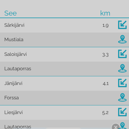
See
km
Särkijärvi
1,9
Mustiala
Saloisjärvi
3,3
Lautaporras
Jänijärvi
4,1
Forssa
Liesjärvi
5,2
Lautaporras