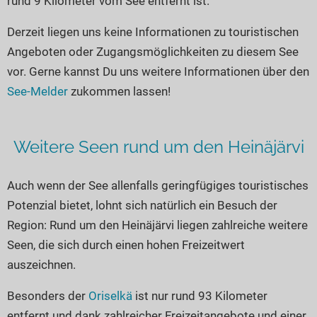
rund 9 Kilometer vom See entfernt ist.
Seen in Europa
Glamping
Österreich
Derzeit liegen uns keine Informationen zu touristischen
Angeboten oder Zugangsmöglichkeiten zu diesem See
Schweiz
vor. Gerne kannst Du uns weitere Informationen über den
Frankreich
See-Melder
zukommen lassen!
Niederlande
Schweden
Weitere Seen rund um den Heinäjärvi
Norwegen
alle Länder…
Auch wenn der See allenfalls geringfügiges touristisches
Potenzial bietet, lohnt sich natürlich ein Besuch der
Region: Rund um den Heinäjärvi liegen zahlreiche weitere
Seen, die sich durch einen hohen Freizeitwert
auszeichnen.
Besonders der
Oriselkä
ist nur rund 93 Kilometer
entfernt und dank zahlreicher Freizeitangebote und einer