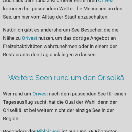
Auch aus dem rund 3 Kilometer entfernten
Orivesi
Seen in Europa
Glamping
kommen bei passendem Wetter die Menschen an den
Österreich
See, um hier vom Alltag der Stadt abzuschalten.
Schweiz
Natürlich gibt es andersherum See-Besucher, die die
Frankreich
Nähe zu
Orivesi
nutzen, um das dortige Angebot an
Niederlande
Freizeitaktivitäten wahrzunehmen oder in einem der
Schweden
Restaurants den Tag ausklingen zu lassen.
Norwegen
alle Länder…
Weitere Seen rund um den Oriselkä
Wer rund um
Orivesi
nach dem passenden See für einen
Tagesausflug sucht, hat die Qual der Wahl, denn der
Oriselkä ist bei weitem nicht der einzige See in der
Region:
Besonders der
Pihlajavesi
ist nur rund 78 Kilometer