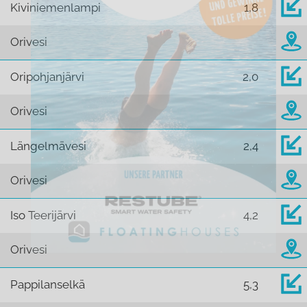
Kiviniemenlampi
1,8
Orivesi
Oripohjanjärvi
2,0
Orivesi
Längelmävesi
2,4
Orivesi
Iso Teerijärvi
4,2
Orivesi
Pappilanselkä
5,3