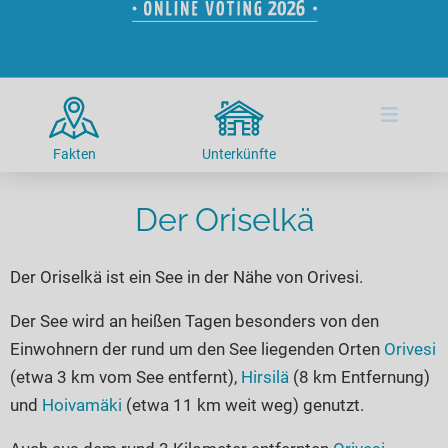
Hotels am See
Urlaub an der Küste
Radtouren am See
Finde Deinen See
Ferienwohnungen
Direkt am Wasser
Stand Up Paddeling
Seen in Deiner Nähe
Hausboote
Unterkünfte
Kitesurfen
≡
Seen in Deutschland
Camping am See
Hotels am See
Kanu- & Kajaktouren
Seen in Europa
Top-Hotels
Ferienwohnungen
Badeseen in Deutschland
Fakten
Unterkünfte
Strandbad-Verzeichnis
Top-Hotel Empfehlungen
Hausboote
Genuss pur
Überwachte Badestellen
Der Oriselkä
Familienhotels
Camping
Wellness am See
Hunde am See
Bike-Hotels
Aktiv-Urlaub
Gourmet-Urlaub
Der Oriselkä ist ein See in der Nähe von Orivesi.
Unsere See-Highlights
Wellness-Hotels
Kanu- & Kajak-Urlaub
Romantik Hotels
Deutschlands schönste Seen
Biohotels
Wanderurlaub
Der See wird an heißen Tagen besonders von den
Einwohnern der rund um den See liegenden Orten
Orivesi
Top Seen nach Bundesländern
Ausgefallenes
Bikeurlaub
(etwa 3 km vom See entfernt),
Hirsilä
(8 km Entfernung)
Top Seen nach Regionen
Häuser auf dem Wasser
Auszeit & Wellness
und
Hoivamäki
(etwa 11 km weit weg) genutzt.
Deutschlands Lieblingsseen
Hundefreundliche Unterkünfte