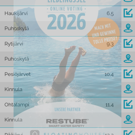
Haukijärvi
6,5
Puhoskylä
Rytijärvi
9,3
Puhoskylä
Pesiöjärvet
10,4
Kinnula
Ohtalampi
11,4
Kinnula