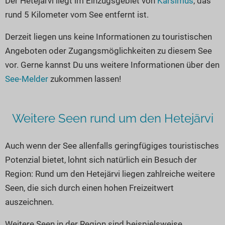
Der Hetejärvi liegt im Einzugsgebiet von
Karsimus
, das
Seen in Europa
Glamping
rund 5 Kilometer vom See entfernt ist.
Österreich
Derzeit liegen uns keine Informationen zu touristischen
Schweiz
Angeboten oder Zugangsmöglichkeiten zu diesem See
Frankreich
vor. Gerne kannst Du uns weitere Informationen über den
Niederlande
See-Melder
zukommen lassen!
Schweden
Norwegen
Weitere Seen rund um den Hetejärvi
alle Länder…
Auch wenn der See allenfalls geringfügiges touristisches
Potenzial bietet, lohnt sich natürlich ein Besuch der
Region: Rund um den Hetejärvi liegen zahlreiche weitere
Seen, die sich durch einen hohen Freizeitwert
auszeichnen.
Weitere Seen in der Region sind beispielsweise