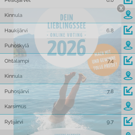
Pesiöjärvet
6,0
Kinnula
Haukijärvi
6,8
Puhoskylä
Ohtalampi
7,4
Kinnula
Puhosjärvi
7,8
Karsimus
Rytijärvi
9,7