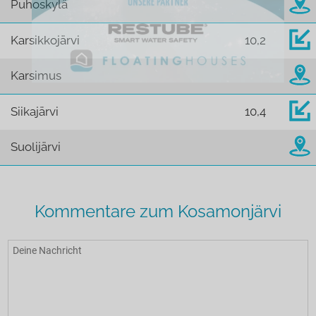
Puhoskylä
Karsikkojärvi
10,2
Karsimus
Siikajärvi
10,4
Suolijärvi
Kommentare zum Kosamonjärvi