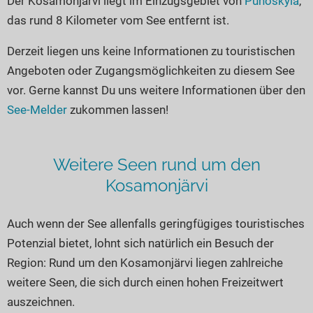
Der Kosamonjärvi liegt im Einzugsgebiet von
Puhoskylä
,
Seen in Europa
Glamping
das rund 8 Kilometer vom See entfernt ist.
Österreich
Derzeit liegen uns keine Informationen zu touristischen
Schweiz
Angeboten oder Zugangsmöglichkeiten zu diesem See
Frankreich
vor. Gerne kannst Du uns weitere Informationen über den
Niederlande
See-Melder
zukommen lassen!
Schweden
Norwegen
Weitere Seen rund um den
alle Länder…
Kosamonjärvi
Auch wenn der See allenfalls geringfügiges touristisches
Potenzial bietet, lohnt sich natürlich ein Besuch der
Region: Rund um den Kosamonjärvi liegen zahlreiche
weitere Seen, die sich durch einen hohen Freizeitwert
auszeichnen.