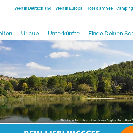
Seen in Deutschland
Seen in Europa
Hotels am See
Camping
lten
Urlaub
Unterkünfte
Finde Deinen Se
Für diesen See haben wir noch kein Original-Foto. Hast