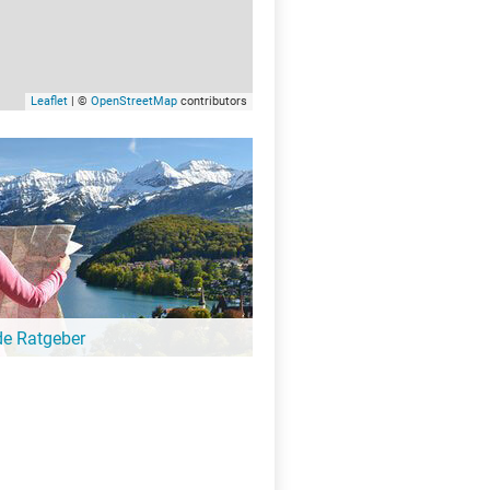
Leaflet
| ©
OpenStreetMap
contributors
de Ratgeber
-Ratgeber schreibt unsere Redaktion über
schöne Orte für Familien, für
eressierte, Strandbad-Junkies,
zer und alle anderen Seeinteressierten.