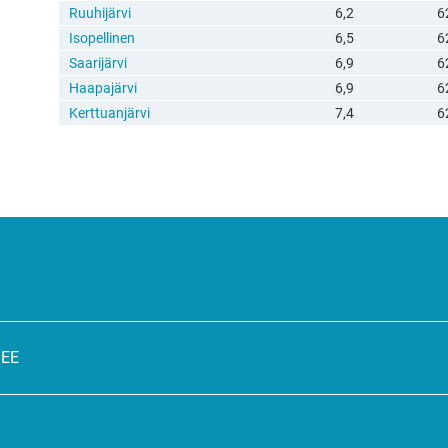
Ruuhijärvi
6,2
6
Isopellinen
6,5
6
Saarijärvi
6,9
6
Haapajärvi
6,9
6
Kerttuanjärvi
7,4
6
SEE