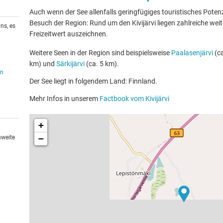
Auch wenn der See allenfalls geringfügiges touristisches Potenzia
Besuch der Region: Rund um den Kivijärvi liegen zahlreiche weit
ns, es
Freizeitwert auszeichnen.
Weitere Seen in der Region sind beispielsweise
Paalasenjärvi
(ca
km) und
Särkijärvi
(ca. 5 km).
en
Der See liegt in folgendem Land: Finnland.
Mehr Infos in unserem
Factbook vom Kivijärvi
+
−
hweite