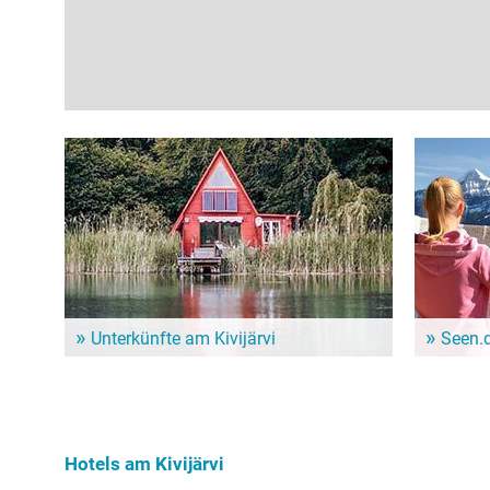
Unterkünfte am Kivijärvi
Seen.
Dem Alltag entfliehen und ein paar entspannte Tage
Im Seen.de
genießen? Hier gibt es schöne Unterkünfte in der
besonders 
Nähe vom Kivijärvi!
Freizeitint
Hundebesit
Hotels am Kivijärvi