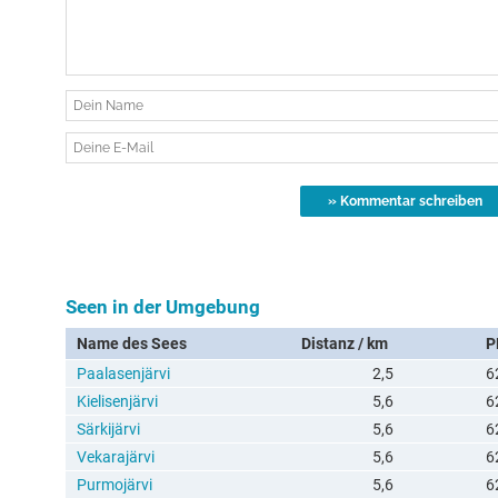
Seen in der Umgebung
Name des Sees
Distanz / km
P
Paalasenjärvi
2,5
6
Kielisenjärvi
5,6
6
Särkijärvi
5,6
6
Vekarajärvi
5,6
6
Purmojärvi
5,6
6