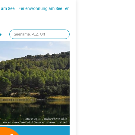
 am See
Ferienwohnung am See
en
e
Foto: © ALCE / Dollar Photo Club
 Du ein schönes See-Foto? Dann schicke es uns
hier!