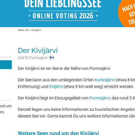
Seen.de
»
Kivijärvi
Der Kivijärvi
62470 Purmojärvi
Der Kivijärvi ist ein See in der Nähe von Purmojärvi.
Der See kann aus den umliegenden Orten
Kortesjärvi
(etwa 8 km
Entfernung) und
Evijärvi
(etwa 9 km weit weg) erreicht werden.
Der Kivijärvi liegt im Einzugsgebiet von
Purmojärvi
, das rund 5 
rund um
Derzeit liegen uns keine Informationen zu touristischen Ange
rs.
diesem See vor. Gerne kannst Du uns weitere Informationen üb
Weitere Seen rund um den Kivijärvi