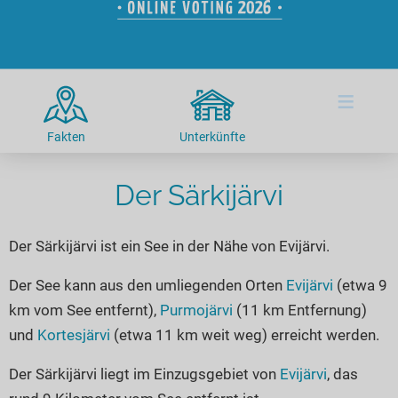
Hotels am See
Urlaub an der Küste
Radtouren am See
Finde Deinen See
Ferienwohnungen
Direkt am Wasser
Stand Up Paddeling
Seen in Deiner Nähe
Hausboote
Unterkünfte
Kitesurfen
≡
Seen in Deutschland
Camping am See
Hotels am See
Kanu- & Kajaktouren
Seen in Europa
Top-Hotels
Ferienwohnungen
Badeseen in Deutschland
Fakten
Unterkünfte
Strandbad-Verzeichnis
Top-Hotel Empfehlungen
Hausboote
Genuss pur
Überwachte Badestellen
Der Särkijärvi
Familienhotels
Camping
Wellness am See
Hunde am See
Bike-Hotels
Aktiv-Urlaub
Gourmet-Urlaub
Der Särkijärvi ist ein See in der Nähe von Evijärvi.
Unsere See-Highlights
Wellness-Hotels
Kanu- & Kajak-Urlaub
Romantik Hotels
Deutschlands schönste Seen
Biohotels
Wanderurlaub
Der See kann aus den umliegenden Orten
Evijärvi
(etwa 9
km vom See entfernt),
Purmojärvi
(11 km Entfernung)
Top Seen nach Bundesländern
Ausgefallenes
Bikeurlaub
und
Kortesjärvi
(etwa 11 km weit weg) erreicht werden.
Top Seen nach Regionen
Häuser auf dem Wasser
Auszeit & Wellness
Deutschlands Lieblingsseen
Der Särkijärvi liegt im Einzugsgebiet von
Evijärvi
, das
Hundefreundliche Unterkünfte