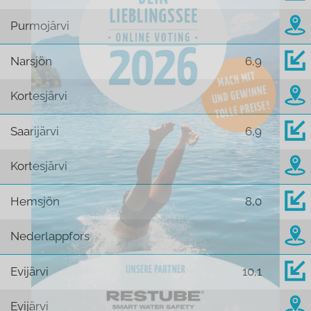
Purmojärvi
Narsjön
6,9
Kortesjärvi
Saarijärvi
6,9
Kortesjärvi
Hemsjön
8,0
Nederlappfors
Evijärvi
10,1
Evijärvi