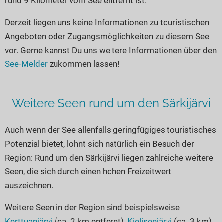
rund 9 Kilometer vom See entfernt ist.
Seen in Europa
Glamping
Österreich
Derzeit liegen uns keine Informationen zu touristischen
Angeboten oder Zugangsmöglichkeiten zu diesem See
Schweiz
vor. Gerne kannst Du uns weitere Informationen über den
Frankreich
See-Melder
zukommen lassen!
Niederlande
Schweden
Weitere Seen rund um den Särkijärvi
Norwegen
alle Länder…
Auch wenn der See allenfalls geringfügiges touristisches
Potenzial bietet, lohnt sich natürlich ein Besuch der
Region: Rund um den Särkijärvi liegen zahlreiche weitere
Seen, die sich durch einen hohen Freizeitwert
auszeichnen.
Weitere Seen in der Region sind beispielsweise
Kerttuanjärvi
(ca. 2 km entfernt),
Kielisenjärvi
(ca. 3 km)