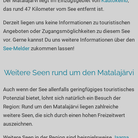
Der Matalajärvi liegt im Einzugsgebiet von
Kautokeino
,
Seen in Europa
Glamping
das rund 47 Kilometer vom See entfernt ist.
Österreich
Derzeit liegen uns keine Informationen zu touristischen
Schweiz
Angeboten oder Zugangsmöglichkeiten zu diesem See
Frankreich
vor. Gerne kannst Du uns weitere Informationen über den
Niederlande
See-Melder
zukommen lassen!
Schweden
Norwegen
Weitere Seen rund um den Matalajärvi
alle Länder…
Auch wenn der See allenfalls geringfügiges touristisches
Potenzial bietet, lohnt sich natürlich ein Besuch der
Region: Rund um den Matalajärvi liegen zahlreiche
weitere Seen, die sich durch einen hohen Freizeitwert
auszeichnen.
Weitere Seen in der Region sind beispielsweise
Jaarna