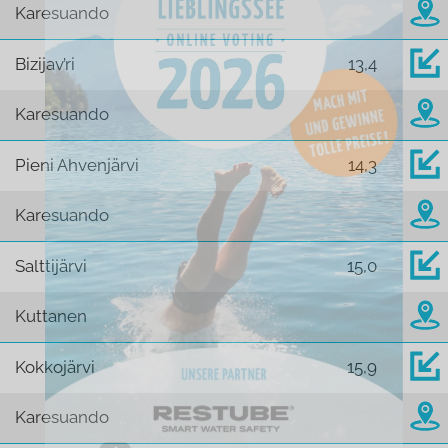
Karesuando
Bizijav’ri
13,4
Karesuando
Pieni Ahvenjärvi
14,3
Karesuando
Salttijärvi
15,0
Kuttanen
Kokkojärvi
15,9
Karesuando