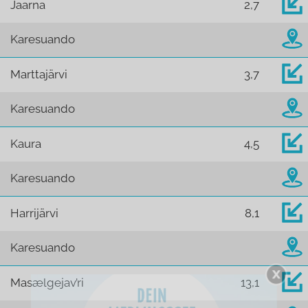
Jaarna
2,7
Karesuando
Marttajärvi
3,7
Karesuando
Kaura
4,5
Karesuando
Harrijärvi
8,1
Karesuando
Masælgejav’ri
13,1